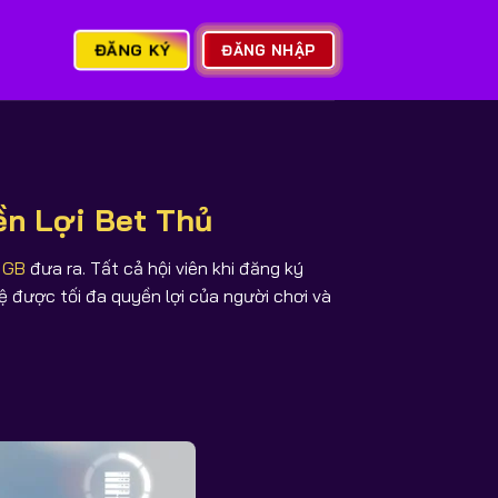
ĐĂNG KÝ
ĐĂNG NHẬP
ền Lợi Bet Thủ
 GB
đưa ra. Tất cả hội viên khi đăng ký
 được tối đa quyền lợi của người chơi và