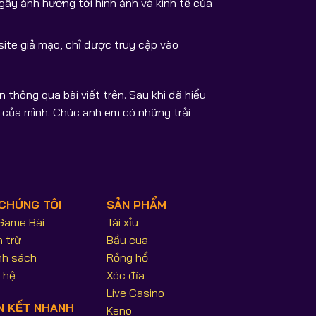
gây ảnh hưởng tới hình ảnh và kinh tế của
bsite giả mạo, chỉ được truy cập vào
thông qua bài viết trên. Sau khi đã hiểu
 của mình. Chúc anh em có những trải
CHÚNG TÔI
SẢN PHẨM
Game Bài
Tài xỉu
n trừ
Bầu cua
nh sách
Rồng hổ
n hệ
Xóc đĩa
Live Casino
N KẾT NHANH
Keno