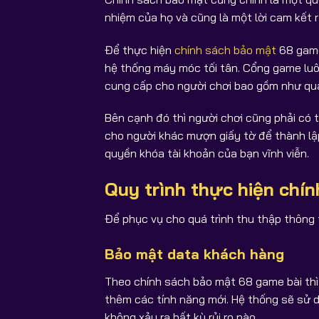
nhiệm của họ và cũng là một lời cam kết 
Để thực hiện
chính sách bảo mật
68 game
hệ thống máy móc tối tân. Cổng game luô
cung cấp cho người chơi bao gồm như quản
Bên cạnh đó thì người chơi cũng phải có 
cho người khác mượn giấy tờ để thành lậ
quyền khóa tài khoản của bạn vĩnh viễn.
Quy trình thực hiện chí
Để phục vụ cho quá trình thu thập thông 
Bảo mật data khách hàng
Theo chính sách bảo mật 68 game bài thì 
thêm các tính năng mới. Hệ thống sẽ sử 
không xảy ra bất kỳ rủi ro nào.