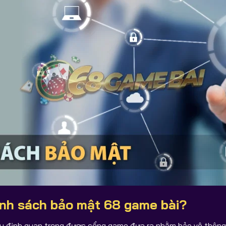
hính sách bảo mật 68 game bài?
y định quan trọng được cổng game đưa ra nhằm bảo vệ thông t