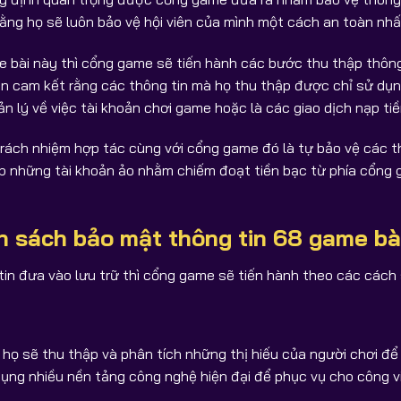
rằng họ sẽ luôn bảo vệ hội viên của mình một cách an toàn nhấ
 bài này thì cổng game sẽ tiến hành các bước thu thập thôn
n cam kết rằng các thông tin mà họ thu thập được chỉ sử dụn
 lý về việc tài khoản chơi game hoặc là các giao dịch nạp ti
trách nhiệm hợp tác cùng với cổng game đó là tự bảo vệ các t
p những tài khoản ảo nhằm chiếm đoạt tiền bạc từ phía cổng g
nh sách bảo mật thông tin 68 game bà
tin đưa vào lưu trữ thì cổng game sẽ tiến hành theo các cách 
họ sẽ thu thập và phân tích những thị hiếu của người chơi đ
dụng nhiều nền tảng công nghệ hiện đại để phục vụ cho công 