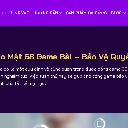
HỦ
LINK VÀO
HƯỚNG DẪN
SẢN PHẨM CÁ CƯỢC
BLOG
o Mật 68 Game Bài – Bảo Vệ Quy
c coi là một quy định vô cùng quan trọng được cổng game
68
h nghiêm túc. Việc tuân thủ này sẽ giúp cho cổng game bảo vệ
h cho tất cả mọi người.