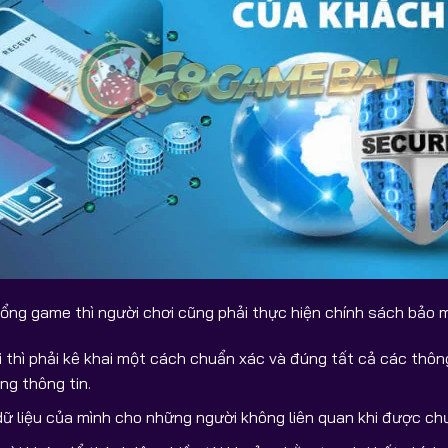
cổng game thì người chơi cũng phải thực hiện chính sách bảo 
i thì phải kê khai một cách chuẩn xác và đúng tất cả các thôn
ng thông tin.
dữ liệu của mình cho những người không liên quan khi được c