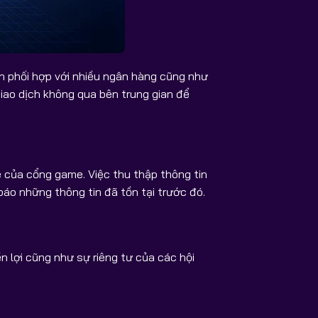
ch phối hợp với nhiều ngân hàng cũng như
giao dịch không qua bên trung gian để
te của cổng game. Việc thu thập thông tin
báo những thông tin đã tồn tại trước đó.
 lợi cũng như sự riêng tư của các hội