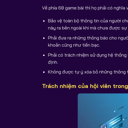
Về phía 68 game bài thì họ phải có nghĩa 
Bảo vệ toàn bộ thông tin của người ch
này ra bên ngoài khi mà chưa được sự 
Phải đưa ra những thông báo cho người
khoản cũng như tiền bạc.
Phải có trách nhiệm sử dụng hệ thống 
định.
Không được tự ý xóa bỏ những thông ti
Trách nhiệm của hội viên tron