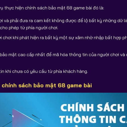
vụ thực hiện chính sách bảo mật 68 game bài đó là:
ơi và phải đưa ra cam kết không được để lộ bất kỳ những dữ l
cho phép từ phía người chơi.
 chơi khi phát hiện ra bất kỳ một sự xâm nhờ nhập bất hợp ph
bảo mật cao cấp nhất để mã hóa thông tin của người chơi và c
n khi chưa có yêu cầu từ phía khách hàng.
g chính sách bảo mật 68 game bài