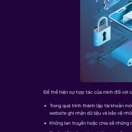
Để thể hiện sự hợp tác của mình đối với 
Trong quá trình thành lập tài khoản mớ
website ghi nhận dữ liệu và bảo vệ nhữ
Không lan truyền hoặc chia sẻ những 