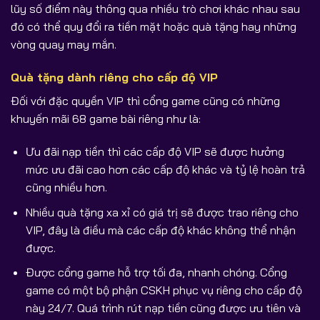
lũy số điểm này thông qua nhiều trò chơi khác nhau sau
đó có thể quy đổi ra tiền mặt hoặc quà tặng hay những
vòng quay may mắn.
Quà tặng dành riêng cho cấp độ VIP
Đối với đặc quyền VIP thì cổng game cũng có những
khuyến mãi 68 game bài riêng như là:
Ưu đãi nạp tiền thì các cấp độ VIP sẽ được hưởng
mức ưu đãi cao hơn các cấp độ khác và tỷ lệ hoàn trả
cũng nhiều hơn.
Nhiều quà tặng xa xỉ có giá trị sẽ được trao riêng cho
VIP, đây là điều mà các cấp độ khác không thể nhận
được.
Được cổng game hỗ trợ tối đa, nhanh chóng. Cổng
game có một bộ phận CSKH phục vụ riêng cho cấp độ
này 24/7. Quá trình rút nạp tiền cũng được ưu tiên và