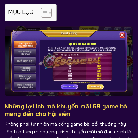
MỤC LỤC
Những lợi ích mà khuyến mãi 68 game bài
mang đến cho hội viên
Không phải tự nhiên mà cổng game bài đổi thưởng này
liên tục tung ra chương trình khuyến mãi mà đây chính là