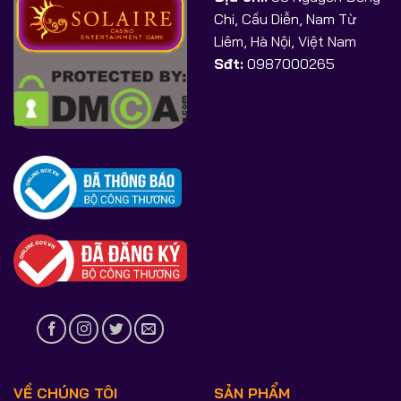
Chi, Cầu Diễn, Nam Từ
Liêm, Hà Nội, Việt Nam
Sđt:
0987000265
VỀ CHÚNG TÔI
SẢN PHẨM