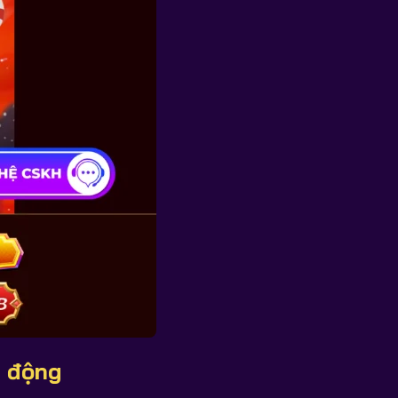
i động