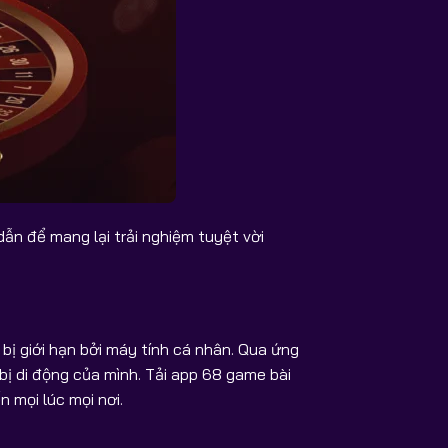
ẫn để mang lại trải nghiệm tuyệt vời
bị giới hạn bởi máy tính cá nhân. Qua ứng
 bị di động của mình. Tải app 68 game bài
n mọi lúc mọi nơi.