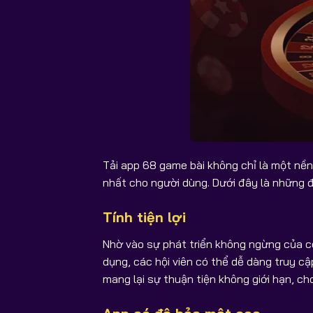
Tải app 68 game bài không chỉ là một nền
nhất cho người dùng. Dưới đây là những 
Tính tiện lợi
Nhờ vào sự phát triển không ngừng của cô
dụng, các hội viên có thể dễ dàng truy cậ
mang lại sự thuận tiện không giới hạn, cho