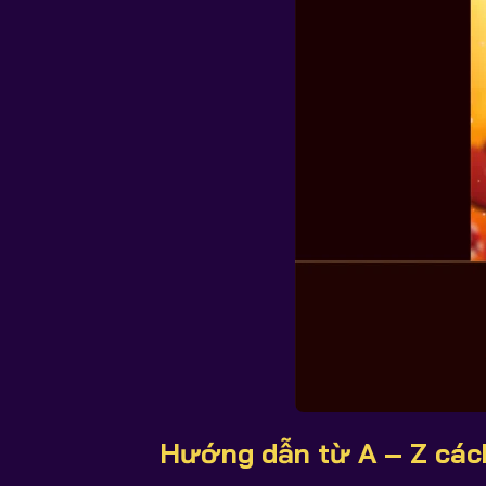
Hướng dẫn từ A – Z cách