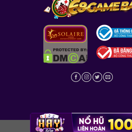
Copyright 2026 ©
hakim.co.in