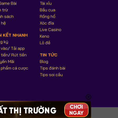
Game Bài
Tài xỉu
n trừ
Bầu cua
nh sách
Rồng hổ
n hệ
Xóc đĩa
Live Casino
N KẾT NHANH
Keno
g ký
Lô đề
 vào
/
Tải app
 tiền
/
Rút tiền
TIN TỨC
yến Mãi
Blog
 phẩm cá cược
Tips đánh bài
Tips soi cầu