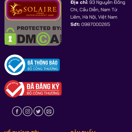
Địa chỉ:
93 Nguyễn Đổng
Chi, Cầu Diễn, Nam Từ
Liêm, Hà Nội, Việt Nam
Sđt:
0987000265