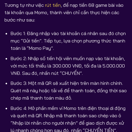
Tương tự như việc
rút tiền
, để nạp tiền 68 game bài vào
tài khoản qua Momo, thành viên chỉ cần thực hiện các
bước như sau:
Bước 1: Đăng nhập vào tài khoản cá nhân sau đó chọn
mục “Gửi tiền”. Tiếp tục, lựa chọn phương thức thanh
toán là “Momo Pay”.
Bước 2: Nhập số tiền hội viên muốn nạp vào tài khoản,
với mức tối thiểu là 300.000 VNĐ, tối đa là 5.000.000
VNĐ. Sau đó, nhấn nút “CHUYỂN”.
Bước 3: Một mã QR sẽ xuất hiện trên màn hình chính.
Quét mã này hoặc tải về để thanh toán, đồng thời sao
chép mã thanh toán màu đỏ.
Bước 4: Mở phần mềm ví Momo trên điện thoại di động
và quét mã QR. Nhập mã thanh toán sao chép vào ô
“Nhập lời nhắn cho người nhận” để giao dịch được xử
lý nhanh chóng hơn sau đó, nhấn “CHUYỂN TIỀN”.