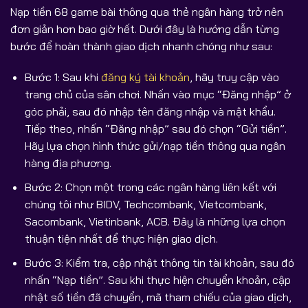
Nạp tiền 68 game bài thông qua thẻ ngân hàng trở nên
đơn giản hơn bao giờ hết. Dưới đây là hướng dẫn từng
bước để hoàn thành giao dịch nhanh chóng như sau:
Bước 1: Sau khi
đăng ký tài khoản
, hãy truy cập vào
trang chủ của sân chơi. Nhấn vào mục “Đăng nhập” ở
góc phải, sau đó nhập tên đăng nhập và mật khẩu.
Tiếp theo, nhấn “Đăng nhập” sau đó chọn “Gửi tiền”.
Hãy lựa chọn hình thức gửi/nạp tiền thông qua ngân
hàng địa phương.
Bước 2: Chọn một trong các ngân hàng liên kết với
chúng tôi như BIDV, Techcombank, Vietcombank,
Sacombank, Vietinbank, ACB. Đây là những lựa chọn
thuận tiện nhất để thực hiện giao dịch.
Bước 3: Kiểm tra, cập nhật thông tin tài khoản, sau đó
nhấn “Nạp tiền”. Sau khi thực hiện chuyển khoản, cập
nhật số tiền đã chuyển, mã tham chiếu của giao dịch,