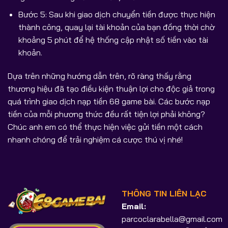
Bước 5: Sau khi giao dịch chuyển tiền được thực hiện
thành công, quay lại tài khoản của bạn đồng thời chờ
khoảng 5 phút để hệ thống cập nhật số tiền vào tài
khoản.
Dựa trên những hướng dẫn trên, rõ ràng thấy rằng
thương hiệu đã tạo điều kiện thuận lợi cho độc giả trong
quá trình giao dịch nạp tiền 68 game bài. Các bước nạp
tiền của mỗi phương thức đều rất tiện lợi phải không?
Chúc anh em có thể thực hiện việc gửi tiền một cách
nhanh chóng để trải nghiệm cá cược thú vị nhé!
THÔNG TIN LIÊN LẠC
Email:
parcoclarabella@gmail.com