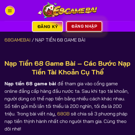
Bỏ
qua
nội
dung
ĐĂNG KÝ
ĐĂNG NHẬP
68GAMEBAI
/
NẠP TIỀN 68 GAME BÀI
Nạp Tiền 68 Game Bài – Các Bước Nạp
Tiền Tài Khoản Cụ Thể
Nạp tiền 68 game bài
để tham gia vào cổng game
online đẳng cấp hàng đầu nước ta. Sau khi tạo tài khoản,
người dùng có thể nạp tiền bằng nhiều cách khác nhau.
Số tiền gửi mỗi lần tối thiểu là 200 nghìn, tối đa là 200
triệu. Trong bài viết này,
68GB
sẽ chia sẻ 3 phương pháp
nạp tiền thịnh hành nhất cho người tham gia. Cùng theo
dõi nhé!