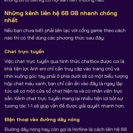
Những kênh liên hệ 68 GB nhanh chóng
nhất
Nếu bạn chưa biết phải liên lạc với cổng game theo cách
nào thì có thể dùng các phương thức sau đây:
Chat trực tuyến
Việc chat trực tuyến qua hình thức chatbox được coi là
khá tiện lợi. Anh em chỉ cần truy cập vào trang chủ và
nhìn xuống góc tay phải ở phía dưới sẽ có một biểu tượng
hộp chat màu xanh, bạn chỉ cần ấn vào đây là ngay lập
tức sẽ có một cửa sổ chat hiện ra và có nhân viên trực
sẵn. Kênh chat trực tuyến mang lại nhiều tiện lợi bởi sự
tương tác 1-1 sẽ giúp vấn đề được giải quyết nhanh hơn.
Điện thoại vào đường dây nóng
Đường dây nóng hay còn gọi là Hotline là cách liên hệ 68