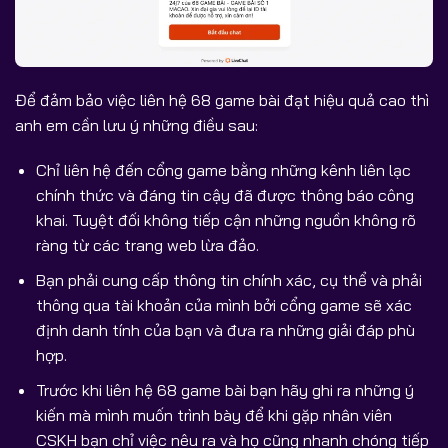
Để đảm bảo việc liên hệ 68 game bài đạt hiệu quả cao thì
anh em cần lưu ý những điều sau:
Chỉ liên hệ đến cổng game bằng những kênh liên lạc
chính thức và đáng tin cậy đã được thông báo công
khai. Tuyệt đối không tiếp cận những nguồn không rõ
ràng từ các trang web lừa đảo.
Bạn phải cung cấp thông tin chính xác, cụ thể và phải
thông qua tài khoản của mình bởi cổng game sẽ xác
định danh tính của bạn và đưa ra những giải đáp phù
hợp.
Trước khi liên hệ 68 game bài bạn hãy ghi ra những ý
kiến mà mình muốn trình bày để khi gặp nhân viên
CSKH bạn chỉ việc nêu ra và họ cũng nhanh chóng tiếp