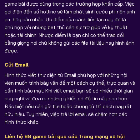
game bài được dùng trong các trường hợp khẩn cấp. Việc
gọi điện đến số hotline sẽ làm phát sinh cước phí nên anh
em hãy cân nhắc. Ưu điểm của cách liên lạc này đó là
phù hợp với những bet thủ cần sự trợ giúp về kỹ thuật
hoặc tài chính. Nhược điểm là bạn chỉ có thể trao đổi
bằng giọng nói chứ không gửi các file tài liệu hay hình ảnh
được.
Gửi Email
Hình thức viết thư điện tử Email phù hợp với những hội
viên muốn trình bày vấn đề một cách cụ thể, trực quan và
cần tính bảo mật. Khi viết email bạn sẽ có nhiều thời gian
suy nghĩ và đưa ra những ý kiến có độ tin cậy cao hơn.
Đặc biệt nếu cần gửi file hoặc chứng từ thì cách này rất
hữu hiệu. Tuy nhiên, việc trả lời email sẽ chậm hơn các
hình thức khác.
Liên hệ 68 game bài qua các trang mạng xã hội