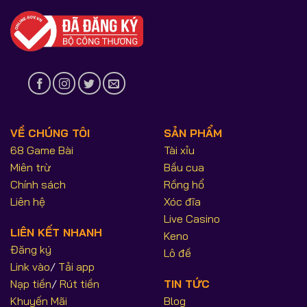
VỀ CHÚNG TÔI
SẢN PHẨM
68 Game Bài
Tài xỉu
Miên trừ
Bầu cua
Chính sách
Rồng hổ
Liên hệ
Xóc đĩa
Live Casino
LIÊN KẾT NHANH
Keno
Đăng ký
Lô đề
Link vào
/
Tải app
Nạp tiền
/
Rút tiền
TIN TỨC
Khuyến Mãi
Blog