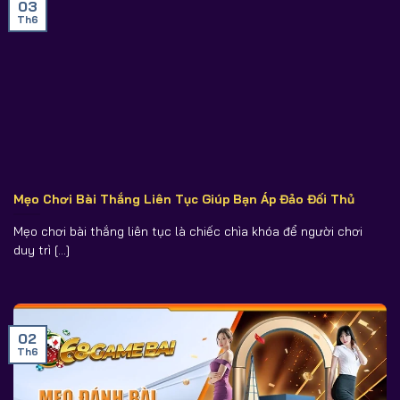
03
Th6
Mẹo Chơi Bài Thắng Liên Tục Giúp Bạn Áp Đảo Đối Thủ
Mẹo chơi bài thắng liên tục là chiếc chìa khóa để người chơi
duy trì [...]
02
Th6