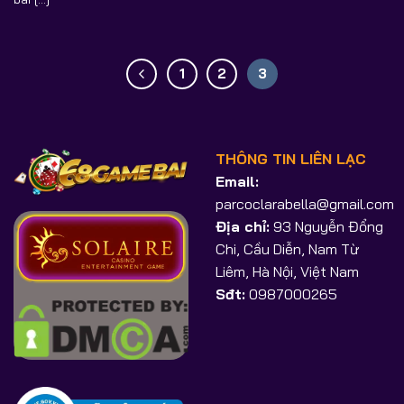
1
2
3
THÔNG TIN LIÊN LẠC
Email:
parcoclarabella@gmail.com
Địa chỉ:
93 Nguyễn Đổng
Chi, Cầu Diễn, Nam Từ
Liêm, Hà Nội, Việt Nam
Sđt:
0987000265