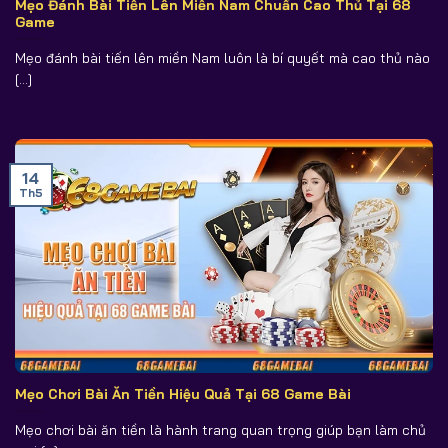
Mẹo Đánh Bài Tiến Lên Miền Nam Chuẩn Cao Thủ Tại 68
Game
Mẹo đánh bài tiến lên miền Nam luôn là bí quyết mà cao thủ nào
[...]
14
Th5
Mẹo Chơi Bài Ăn Tiền Hiệu Quả Tại 68 Game Bài
Mẹo chơi bài ăn tiền là hành trang quan trọng giúp bạn làm chủ