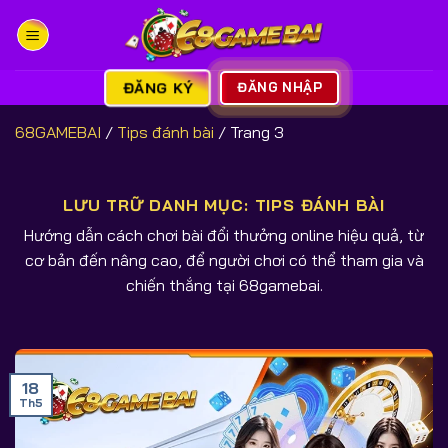
Bỏ
qua
nội
dung
ĐĂNG KÝ
ĐĂNG NHẬP
68GAMEBAI
/
Tips đánh bài
/
Trang 3
LƯU TRỮ DANH MỤC:
TIPS ĐÁNH BÀI
Hướng dẫn cách chơi bài đổi thưởng online hiệu quả, từ
cơ bản đến nâng cao, để người chơi có thể tham gia và
chiến thắng tại 68gamebai.
18
Th5