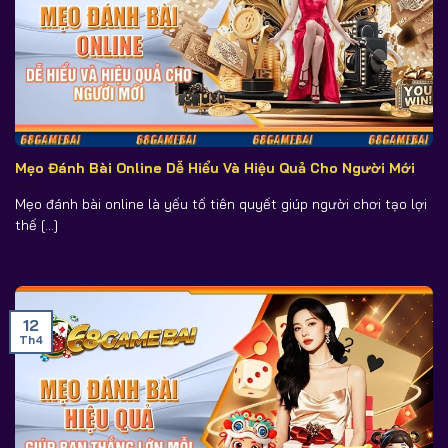
Mẹo Đánh Bài Online Dễ Hiểu Và Hiệu Quả Cho Người Mới
Mẹo đánh bài online là yếu tố tiên quyết giúp người chơi tạo lợi
thế [...]
12
Th4