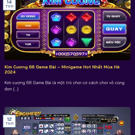
14
Th11
Kim Cương 68 Game Bài – Minigame Hot Nhất Mùa Hè
2024
Kim cương 68 Game Bài là một trò chơi có cách chơi vô cùng
đơn [...]
12
Th11