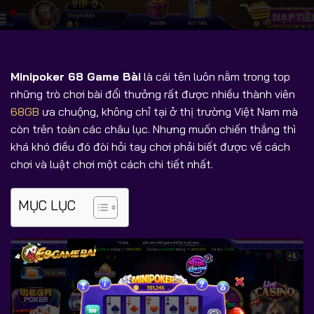
Minipoker 68 Game Bài
là cái tên luôn nằm trong top
những trò chơi bài đổi thưởng rất được nhiều thành viên
68GB
ưa chuộng, không chỉ tại ở thị trường Việt Nam mà
còn trên toàn các châu lục. Nhưng muốn chiến thắng thì
khá khó điều đó đòi hỏi tay chơi phải biết được về cách
chơi và luật chơi một cách chi tiết nhất.
MỤC LỤC