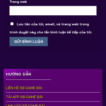
Trang web
Lưu tên của tôi, email, và trang web trong
trình duyệt này cho lần bình luận kế tiếp của tôi.
HƯỚNG DẪN
LIÊN HỆ 68 GAME BÀI
TẢI APP 68 GAME BÀI
LINK VÀO 68 GAME BÀI