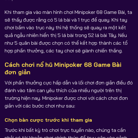
Khi tham gia vào màn hình chơi Minipoker 68 Game Bài, ta
sẽ thấy được rằng có 5 lá bài và 1 trục để quay. Khi tay
chơi bấm vào trục này thì hệ thống sẽ quay ra một kết
quả ngẫu nhiên hiển thị 5 lá bài trong 52 lá bài Tây. Nếu
như 5 quân bài được chọn có thể kết hợp thành các tổ
hợp phần thưởng, các tay chơi sẽ giành chiến thắng.
Cách chơi nổ hũ Minipoker 68 Game Bài
đơn giản
Với phần thưởng cực hấp dẫn và lối chơi đơn giản điều đó
đánh vào tâm can yêu thích của nhiều người trên thị
trường hiện nay. Minipoker được chơi với cách chơi đơn
giản với các bước chơi như sau:
Chọn bàn cược trước khi tham gia
Trước khi bất kỳ trò chơi trực tuyến nào, chúng ta cần
phải có tài khoản chơi chính thức để truy cập vào sảnh