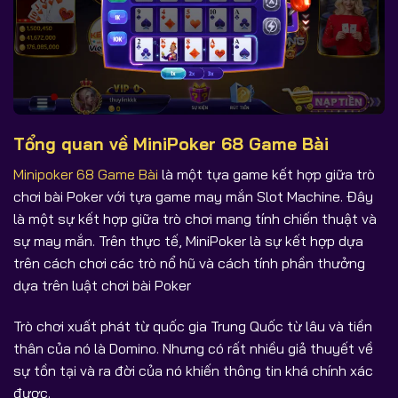
Tổng quan về MiniPoker 68 Game Bài
Minipoker 68 Game Bài
là một tựa game kết hợp giữa trò
chơi bài Poker với tựa game may mắn Slot Machine. Đây
là một sự kết hợp giữa trò chơi mang tính chiến thuật và
sự may mắn. Trên thực tế, MiniPoker là sự kết hợp dựa
trên cách chơi các trò nổ hũ và cách tính phần thưởng
dựa trên luật chơi bài Poker
Trò chơi xuất phát từ quốc gia Trung Quốc từ lâu và tiền
thân của nó là Domino. Nhưng có rất nhiều giả thuyết về
sự tồn tại và ra đời của nó khiến thông tin khá chính xác
được.