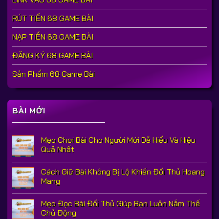
RÚT TIỀN 68 GAME BÀI
NẠP TIỀN 68 GAME BÀI
ĐĂNG KÝ 68 GAME BÀI
Sản Phẩm 68 Game Bài
BÀI MỚI
Mẹo Chơi Bài Cho Người Mới Dễ Hiểu Và Hiệu
Quả Nhất
Cách Giữ Bài Không Bị Lộ Khiến Đối Thủ Hoang
Mang
Mẹo Đọc Bài Đối Thủ Giúp Bạn Luôn Nắm Thế
Chủ Động