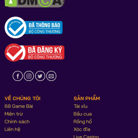
VỀ CHÚNG TÔI
SẢN PHẨM
68 Game Bài
Tài xỉu
Miên trừ
Bầu cua
Chính sách
Rồng hổ
Liên hệ
Xóc đĩa
Live Casino