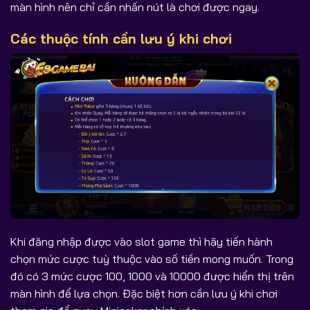
màn hình nên chỉ cần nhấn nút là chơi được ngay.
Các thuộc tính cần lưu ý khi chơi
Khi đăng nhập được vào slot game thì hãy tiến hành
chọn mức cược tuỳ thuộc vào số tiền mong muốn. Trong
đó có 3 mức cược 100, 1000 và 10000 được hiển thị trên
màn hình để lựa chọn. Đặc biệt hơn cần lưu ý khi chơi