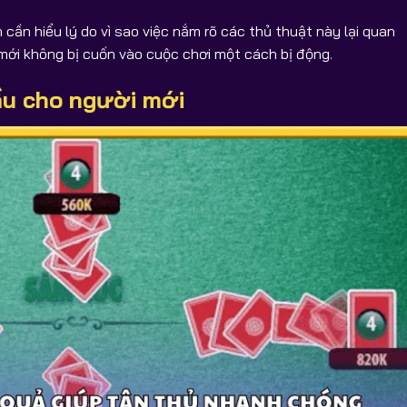
 cần hiểu lý do vì sao việc nắm rõ các thủ thuật này lại quan
mới không bị cuốn vào cuộc chơi một cách bị động.
ầu cho người mới