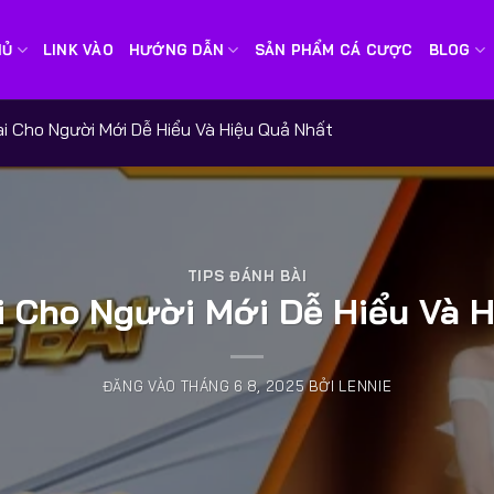
HỦ
LINK VÀO
HƯỚNG DẪN
SẢN PHẨM CÁ CƯỢC
BLOG
i Cho Người Mới Dễ Hiểu Và Hiệu Quả Nhất
TIPS ĐÁNH BÀI
i Cho Người Mới Dễ Hiểu Và H
ĐĂNG VÀO
THÁNG 6 8, 2025
BỞI
LENNIE