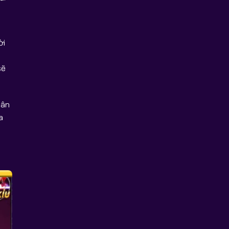
ời
sẽ
hân
a