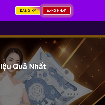
ĐĂNG KÝ
ĐĂNG NHẬP
iệu Quả Nhất