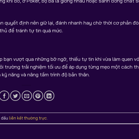
ong khi đó, ở Poker, bộ ba lá giống nhau hoặc sảnh đồng chất s
n quyết định nên giữ lại, đánh nhanh hay chờ thời cơ phản đò
thủ để tránh tự tin quá mức.
p bạn vượt qua những bỡ ngỡ, thiếu tự tin khi vừa làm quen vớ
môi trường trải nghiệm tối ưu để áp dụng từng mẹo một cách t
ện kỹ năng và nâng tầm trình độ bản thân.
h dấu
liên kết thường trực
.