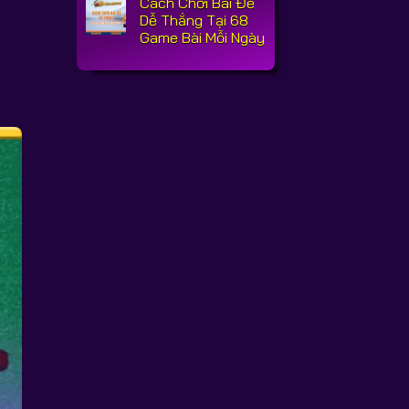
Cách Chơi Bài Để
Dễ Thắng Tại 68
Game Bài Mỗi Ngày