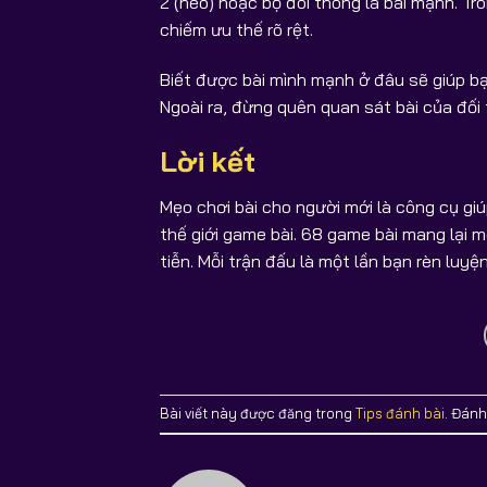
2 (heo) hoặc bộ đôi thông là bài mạnh. Tr
chiếm ưu thế rõ rệt.
Biết được bài mình mạnh ở đâu sẽ giúp bạ
Ngoài ra, đừng quên quan sát bài của đối 
Lời kết
Mẹo chơi bài cho người mới là công cụ giú
thế giới game bài. 68 game bài mang lại 
tiễn. Mỗi trận đấu là một lần bạn rèn luy
Bài viết này được đăng trong
Tips đánh bài
. Đán