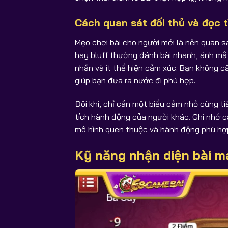
Cách quan sát đối thủ và đọc t
Mẹo chơi bài cho người mới là nên quan s
hay bluff thường đánh bài nhanh, ánh mắt 
nhẫn và ít thể hiện cảm xúc. Bạn không c
giúp bạn đưa ra nước đi phù hợp.
Đôi khi, chỉ cần một biểu cảm nhỏ cũng tiế
tích hành động của người khác. Ghi nhớ 
mô hình quen thuộc và hành động phù hợ
Kỹ năng nhận diện bài m