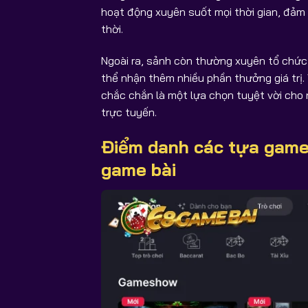
hoạt động xuyên suốt mọi thời gian, đảm 
thời.
Ngoài ra, sảnh còn thường xuyên tổ chức 
thể nhận thêm nhiều phần thưởng giá trị.
chắc chắn là một lựa chọn tuyệt vời cho n
trực tuyến.
Điểm danh các tựa game 
game bài