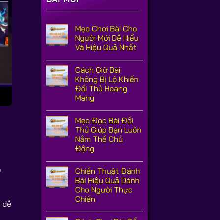
Mẹo Chơi Bài Cho
Người Mới Dễ Hiểu
Và Hiệu Quả Nhất
Cách Giữ Bài
Không Bị Lộ Khiến
Đối Thủ Hoang
Mang
Mẹo Đọc Bài Đối
Thủ Giúp Bạn Luôn
Nắm Thế Chủ
Động
o
Chiến Thuật Đánh
Bài Hiệu Quả Dành
Cho Người Thực
Chiến
i dễ