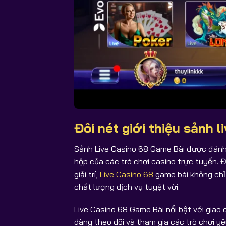
Đôi nét giới thiệu sảnh 
Sảnh Live Casino 68 Game Bài được đánh g
hộp của các trò chơi casino trực tuyến. Đ
giải trí,
Live Casino 68
game bài không chỉ
chất lượng dịch vụ tuyệt vời.
Live Casino 68 Game Bài nổi bật với giao
dàng theo dõi và tham gia các trò chơi y