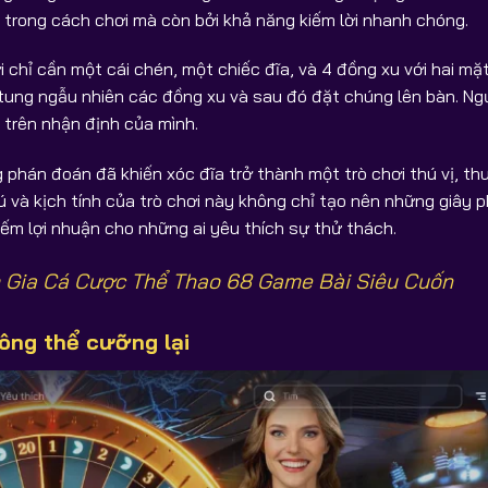
n trong cách chơi mà còn bởi khả năng kiếm lời nhanh chóng.
i chỉ cần một cái chén, một chiếc đĩa, và 4 đồng xu với hai mặ
 tung ngẫu nhiên các đồng xu và sau đó đặt chúng lên bàn. Ng
 trên nhận định của mình.
 phán đoán đã khiến xóc đĩa trở thành một trò chơi thú vị, th
 và kịch tính của trò chơi này không chỉ tạo nên những giây 
iếm lợi nhuận cho những ai yêu thích sự thử thách.
m Gia Cá Cược Thể Thao 68 Game Bài Siêu Cuốn
ông thể cưỡng lại