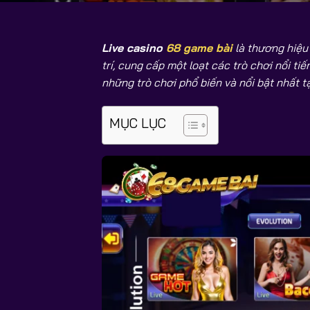
Live casino
68 game bài
là thương hiệu 
trí, cung cấp một loạt các trò chơi nổi 
những trò chơi phổ biến và nổi bật nhất t
MỤC LỤC