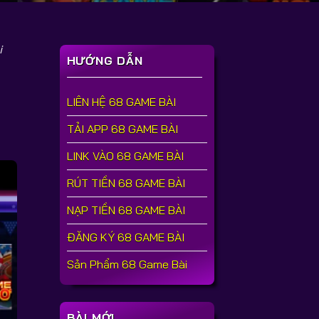
i
HƯỚNG DẪN
LIÊN HỆ 68 GAME BÀI
TẢI APP 68 GAME BÀI
LINK VÀO 68 GAME BÀI
RÚT TIỀN 68 GAME BÀI
NẠP TIỀN 68 GAME BÀI
ĐĂNG KÝ 68 GAME BÀI
Sản Phẩm 68 Game Bài
BÀI MỚI