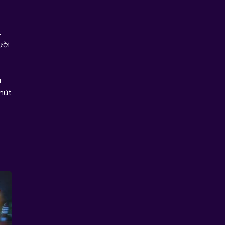
t
ười
u
phút