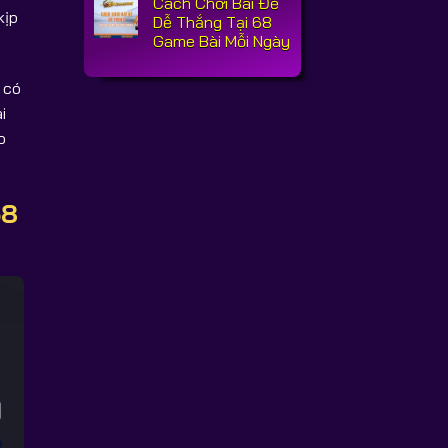
Cách Chơi Bài Để
kịp
Dễ Thắng Tại 68
Game Bài Mỗi Ngày
 có
i
o
68