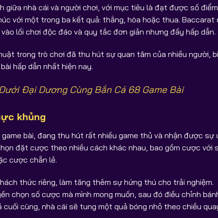
h giữa nhà cái và người chơi, với mục tiêu là đạt được số điểm
thúc với một trong ba kết quả: thắng, hòa hoặc thua. Baccarat
 vào lối chơi độc đáo và quy tắc đơn giản nhưng đầy hấp dẫn.
huật trong trò chơi đã thu hút sự quan tâm của nhiều người, b
bài hấp dẫn nhất hiện nay.
Dưới Đại Dương Cùng Bắn Cá 68 Game Bài
 cực khủng
8 game bài, đang thu hút rất nhiều game thủ và nhận được sự 
chọn đặt cược theo nhiều cách khác nhau, bao gồm cược với 
ặc cược chẵn lẻ.
hách thức riêng, làm tăng thêm sự hứng thú cho trải nghiệm.
quyền chọn số cược mà mình mong muốn, sau đó điều chỉnh bán
ả cuối cùng, nhà cái sẽ tung một quả bóng nhỏ theo chiều qua