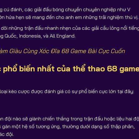
ng cú đánh, các giải đấu bóng chuyền chuyên nghiệp như V
lớn hứa hẹn sẽ mang đến cho anh em những trải nghiệm thú vị.
 dõi những trận đấu nhanh nhẹn của các giải cầu lông nổi tiến
g Quốc, Indonesia, và All England.
àm Giàu Cùng Xóc Đĩa 68 Game Bài Cực Cuốn
 phổ biến nhất của thể thao 68 gam
loại kèo cược được đánh giá có sự phổ biến cực lớn tại đây:
án đội nào sẽ giành chiến thắng trong trận đấu hoặc liệu hai độ
ợc gán một hệ số tương ứng, thường dưới dạng số thập phân,
c đội.