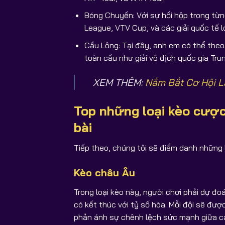
Bóng Chuyền: Với sự hồi hộp trong từ
League, VTV Cup, và các giải quốc tế 
Cầu Lông: Tại đây, anh em có thể theo
toàn cầu như giải vô địch quốc gia Trun
XEM THÊM:
Nắm Bắt Cơ Hội L
Top những loại kèo cược
bài
Tiếp theo, chúng tôi sẽ điểm danh những 
Kèo châu Âu
Trong loại kèo này, người chơi phải dự đo
có kết thúc với tỷ số hòa. Mỗi đội sẽ đư
phản ánh sự chênh lệch sức mạnh giữa cá