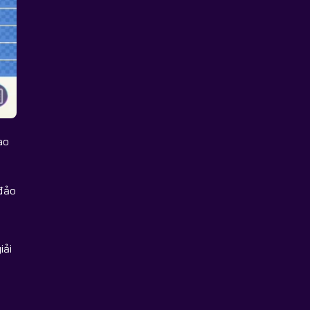
ao
đảo
iải