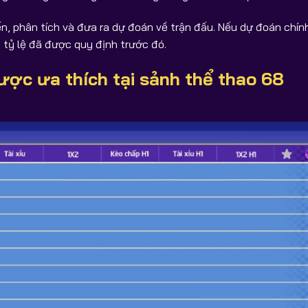
iến, phân tích và đưa ra dự đoán về trận đấu. Nếu dự đoán chín
tỷ lệ đã được quy định trước đó.
ợc ưa thích tại sảnh thể thao 68