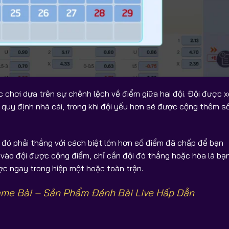
 chơi dựa trên sự chênh lệch về điểm giữa hai đội. Đội được 
quy định nhà cái, trong khi đội yếu hơn sẽ được cộng thêm s
 đó phải thắng với cách biệt lớn hơn số điểm đã chấp để bạn
vào đội được cộng điểm, chỉ cần đội đó thắng hoặc hòa là bạ
c ngay trong hiệp một hoặc toàn trận.
ame Bài – Sản Phẩm Đánh Bài Live Hấp Dẫn