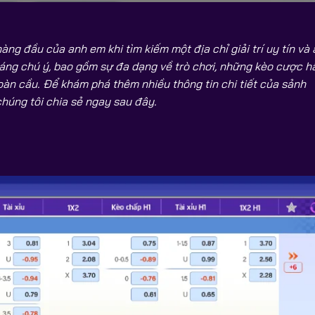
àng đầu của anh em khi tìm kiếm một địa chỉ giải trí uy tín và 
đáng chú ý, bao gồm sự đa dạng về trò chơi, những kèo cược h
toàn cầu. Để khám phá thêm nhiều thông tin chi tiết của sảnh
húng tôi chia sẻ ngay sau đây.