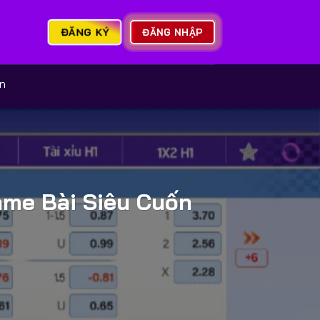
ĐĂNG KÝ
ĐĂNG NHẬP
ốn
ame Bài Siêu Cuốn