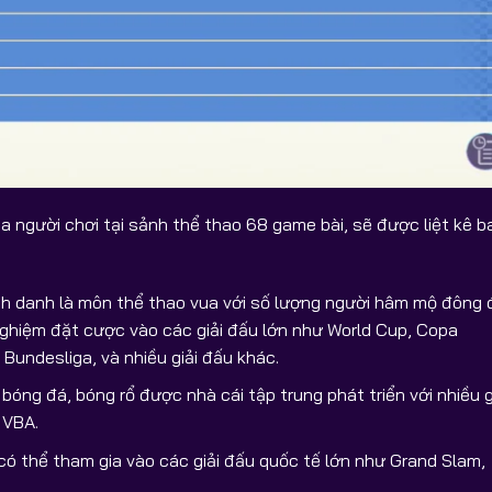
 người chơi tại sảnh thể thao 68 game bài, sẽ được liệt kê b
h danh là môn thể thao vua với số lượng người hâm mộ đông 
 nghiệm đặt cược vào các giải đấu lớn như World Cup, Copa
 Bundesliga, và nhiều giải đấu khác.
óng đá, bóng rổ được nhà cái tập trung phát triển với nhiều g
 VBA.
có thể tham gia vào các giải đấu quốc tế lớn như Grand Slam,