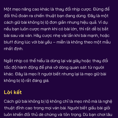
Một mẹo nâng cao khác là thay đổi nhịp cược. Đừng để
đối thủ đoán ra chiến thuật bạn đang dùng. Đây là một
cách giữ bài không bị lộ đơn giản nhưng hiệu quả. Ví dụ:
nếu bạn luôn cược mạnh khi có bài lớn, thì rất dễ bị bắt
bài sau vài ván. Hãy cược nhẹ vài lần khi bài mạnh, hoặc
bluff đúng lúc với bài yếu – miễn là không theo một mẫu
nhất định.
Ngắt nhịp có thể hiểu là dừng lại vài giây hoặc thay đổi
tốc độ hành động để phá vỡ dòng quan sát từ người
khác. Đây là mẹo ít người biết nhưng lại là mẹo giữ bài
không bị lộ rất đáng giá.
Lời kết
Cách giữ bài không bị lộ không chỉ là mẹo nhỏ mà là nghệ
thuật đỉnh cao trong mọi ván bài. Người biết giấu bài giỏi
luôn khiến đối thủ dè chừng và tôn trọng. Dù bạn chơi lâu