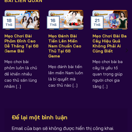
BÀI LIÊN QUAN
16
18
21
Th5
Th5
Th5
Mẹo Chơi Bài
Mẹo Đánh Bài
Mẹo Chơi Bài Ba
Phỏm Đỉnh Cao
Tiến Lên Miền
Cây Hiệu Quả
Dễ Thắng Tại 68
Nam Chuẩn Cao
Không Phải Ai
Game Bài
Thủ Tại 68
Cũng Biết
Game
Mẹo chơi bài
Mẹo chơi bài ba
Mẹo đánh bài tiến
phỏm luôn là chủ
cây là yếu tố
lên miền Nam luôn
đề khiến nhiều
quan trọng giúp
là bí quyết mà
cao thủ săn lùng
người chơi gia
cao thủ nào [...]
nhằm [...]
tăng [...]
Để lại một bình luận
Email của bạn sẽ không được hiển thị công khai.