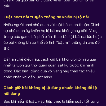
đấu.
Luật chơi bài truyền thống dễ khiến bị lộ bài
Nhiều người chơi chủ quan với luật bài quen thuộc. Chính
sự chủ quan ấy khiến họ lộ bài mà không hay biết. Ví dụ,
trong các game bài phổ biến, thao tác lật bài sai lúc hoặc
úp bài không kín có thể vô tình “bật mí” thông tin cho đối
thủ.
Để hạn chế điều này, cách giữ bài không bị lộ hiệu quả
nhất là luôn giữ thói quen quan sát kỹ trước khi hành
động. Đặc biệt, đừng quá vội vàng hay thao tác thiếu
chắc chắn khi đến lượt mình.
Cách giữ bài không bị lộ đúng chuẩn không để lộ
nội dung
Sau khi hiểu rõ luật, việc tiếp theo là kiểm soát tốt từng