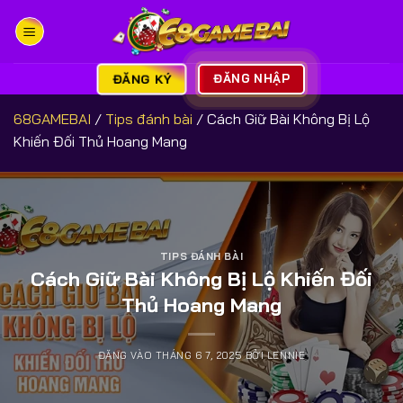
Bỏ
qua
nội
dung
ĐĂNG KÝ
ĐĂNG NHẬP
68GAMEBAI
/
Tips đánh bài
/
Cách Giữ Bài Không Bị Lộ
Khiến Đối Thủ Hoang Mang
TIPS ĐÁNH BÀI
Cách Giữ Bài Không Bị Lộ Khiến Đối
Thủ Hoang Mang
ĐĂNG VÀO
THÁNG 6 7, 2025
BỞI
LENNIE