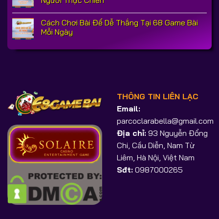
Cách Chơi Bài Để Dễ Thắng Tại 68 Game Bài
Mỗi Ngày
THÔNG TIN LIÊN LẠC
Email:
parcoclarabella@gmail.com
Địa chỉ:
93 Nguyễn Đổng
Chi, Cầu Diễn, Nam Từ
Liêm, Hà Nội, Việt Nam
Sđt:
0987000265