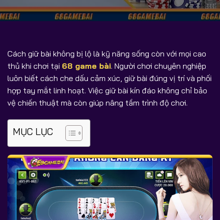
Cách giữ bài không bị lộ là kỹ năng sống còn với mọi cao
thủ khi chơi tại
68 game bài
. Người chơi chuyên nghiệp
luôn biết cách che dấu cảm xúc, giữ bài đúng vị trí và phối
hợp tay mắt linh hoạt. Việc giữ bài kín đáo không chỉ bảo
vệ chiến thuật mà còn giúp nâng tầm trình độ chơi.
MỤC LỤC