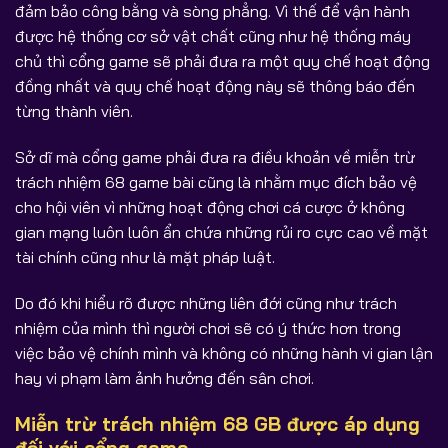
đảm bảo công bằng và sòng phẳng. Vì thế để vận hành
được hệ thống cơ sở vật chất cũng như hệ thống máy
chủ thì cổng game sẽ phải đưa ra một quy chế hoạt động
đồng nhất và quy chế hoạt động này sẽ thông báo đến
từng thành viên.
Sở dĩ mà cổng game phải đưa ra điều khoản về miễn trừ
trách nhiệm 68 game bài cũng là nhằm mục đích bảo vệ
cho hội viên vì những hoạt động chơi cá cược ở không
gian mạng luôn luôn ẩn chứa những rủi ro cực cao về mặt
tài chính cũng như là mặt pháp luật.
Do đó khi hiểu rõ được những liên đới cũng như trách
nhiệm của mình thì người chơi sẽ có ý thức hơn trong
việc bảo vệ chính mình và không có những hành vi gian lận
hay vi phạm làm ảnh hưởng đến sân chơi.
Miễn trừ trách nhiệm 68 GB được áp dụng
đối với cổng game