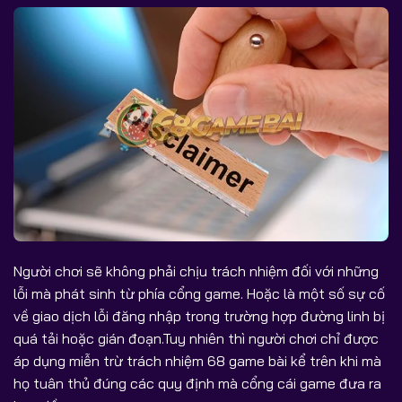
Người chơi sẽ không phải chịu trách nhiệm đối với những
lỗi mà phát sinh từ phía cổng game. Hoặc là một số sự cố
về giao dịch lỗi đăng nhập trong trường hợp đường linh bị
quá tải hoặc gián đoạn.Tuy nhiên thì người chơi chỉ được
áp dụng miễn trừ trách nhiệm 68 game bài kể trên khi mà
họ tuân thủ đúng các quy định mà cổng cái game đưa ra