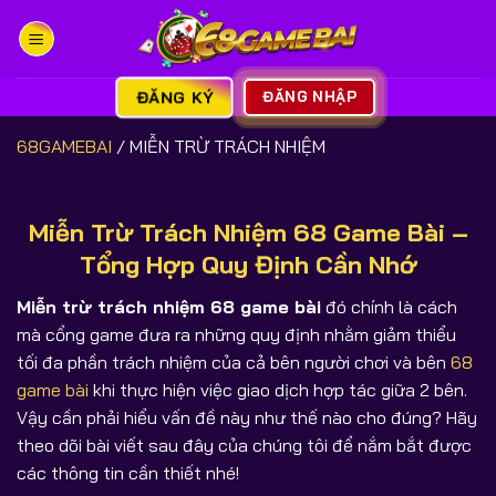
Bỏ
qua
nội
dung
ĐĂNG KÝ
ĐĂNG NHẬP
68GAMEBAI
/
MIỄN TRỪ TRÁCH NHIỆM
Miễn Trừ Trách Nhiệm 68 Game Bài –
Tổng Hợp Quy Định Cần Nhớ
Miễn trừ trách nhiệm 68 game bài
đó chính là cách
mà cổng game đưa ra những quy định nhằm giảm thiểu
tối đa phần trách nhiệm của cả bên người chơi và bên
68
game bài
khi thực hiện việc giao dịch hợp tác giữa 2 bên.
Vậy cần phải hiểu vấn đề này như thế nào cho đúng? Hãy
theo dõi bài viết sau đây của chúng tôi để nắm bắt được
các thông tin cần thiết nhé!