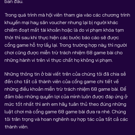
ban đầu.
Trong quá trình mà hội viên tham gia vào các chương trình
khuyến mại hay săn voucher nhưng lại bị người khác
chiếm đoạt mất tài khoản hoặc là do vi phạm khóa tạm
thời thì sau khi thực hiện các bước báo cáo sẽ được
cổng game hỗ trợ lấy lại. Trong trường hợp này thì người
chơi cũng được miễn trừ trách nhiệm 68 game bài cho
những hành vi trên vì thực chất họ không vi phạm.
Những thông tin ở bài viết trên của chúng tôi đã chia sẻ
đến cho tất cả thành viên của cổng game chi tiết về
những điều khoản miễn trừ trách nhiệm 68 game bài. Để
đảm bảo những quyền lợi của mình luôn được đáp ứng ở
mức tốt nhất thì anh em hãy tuân thủ theo đúng những
luật chơi mà cổng game 68 game bài đưa ra nhé. Chúng
tôi trân trọng và hoan nghênh sự hợp tác của tất cả các
thành viên.