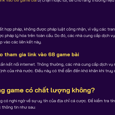
bất hợp pháp, không được pháp luật công nhận, vì vậy các tr
ợc pháp lý hóa trên toàn cầu. Do đó, các nhà cung cấp dịch v
p vào các liên kết này.
 tham gia link vào 68 game bài
cần kết nối internet. Thông thường, các nhà cung cấp dịch v
ịnh của nhà nước. Điều này có thể dẫn đến khó khăn khi truy 
cổng game có chất lượng không?
 có nghi ngờ về sự uy tín của địa chỉ cá cược. Để kiểm tra tính
c thông tin như sau: