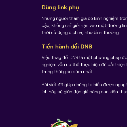
Dùng link phụ
Những người tham gia có kinh nghiệm tro
cập, không chỉ giới hạn vào một đường li
thời sử dụng dịch vụ như bình thường.
Tiến hành đổi DNS
Việc thay đổi DNS là một phương pháp đơn
nghiệm vẫn có thể thực hiện để cải thiện k
trong thời gian sớm nhất.
Bài viết đã giúp chúng ta hiểu được nguy
ích này sẽ giúp độc giả nâng cao kiến th