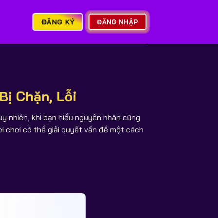
ĐĂNG KÝ
ĐĂNG NHẬP
Bị Chặn, Lỗi
Tuy nhiên, khi bạn hiểu nguyên nhân cũng
ời chơi có thể giải quyết vấn đề một cách