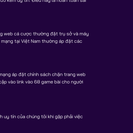
ang web cá cược thường đặt trụ sở và máy
ụ mạng tại Việt Nam thường áp đặt các
ụ mạng áp đặt chính sách chặn trang web
cập vào link vào 68 game bài cho người
 uy tín của chúng tôi khi gặp phải việc