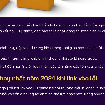
ng game đang tiến hành bảo trì hoặc do sự nhầm lẫn của người 
 kết nối. Tuy nhiên, việc bảo trì là hoạt động thường niên, vì
 cách truy cập vào thương hiệu trong thời gian bảo trì, có một 
ảo trì trên trang web chính thức ít nhất 5-10 ngày trước.
phút đến hơn 3 giờ. Tuy nhiên, các lần nâng cấp lớn xảy ra rất í
hay nhất năm 2024 khi link vào lỗi
gay cả khi link vào 68 game bài tới thương hiệu bị chặn, quan
ết nối vẫn ổn định, người chơi có thể lựa chọn một trong nhữ