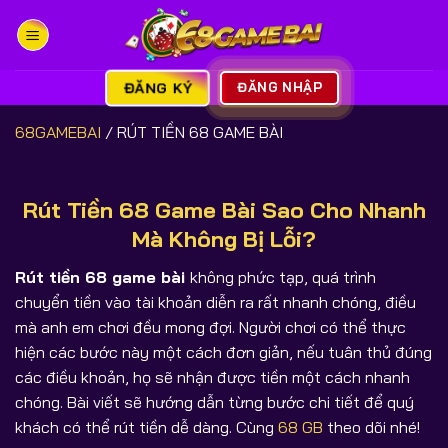
Bỏ
qua
nội
dung
ĐĂNG KÝ
ĐĂNG NHẬP
68GAMEBAI
/
RÚT TIỀN 68 GAME BÀI
Rút Tiền 68 Game Bài Sao Cho Nhanh
Mà Không Bị Lỗi?
Rút tiền 68 game bài
không phức tạp, quá trình
chuyển tiền vào tài khoản diễn ra rất nhanh chóng, điều
mà anh em chơi đều mong đợi. Người chơi có thể thực
hiện các bước này một cách đơn giản, nếu tuân thủ đúng
các điều khoản, họ sẽ nhận được tiền một cách nhanh
chóng. Bài viết sẽ hướng dẫn từng bước chi tiết để quý
khách có thể rút tiền dễ dàng. Cùng
68 GB
theo dõi nhé!