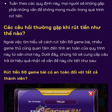
Tuân theo các quy định này, mọi người sẽ không gặp
phải những vấn đề không mong muốn trong quá trình
rút tiền.
Các câu hỏi thường gặp khi rút tiền như
thế nào?
Ngoài việc tìm hiểu về cách rút tiền 68 game bài, nhiều
game thủ cũng quan tâm đến tính an toàn của quy trình
này từ sân chơi này. Dưới đây, chúng tôi sẽ cung cấp câu
trả lời hiệu quả nhất về vấn đề này chi tiết như sau:
Rút tiền 68 game bài có an toàn đối với tất cả
thành viên?