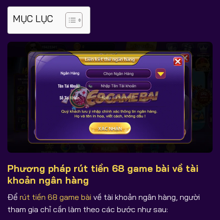
MỤC LỤC
Phương pháp rút tiền 68 game bài về tài
khoản ngân hàng
Để
rút tiền 68 game bài
về tài khoản ngân hàng, người
tham gia chỉ cần làm theo các bước như sau: