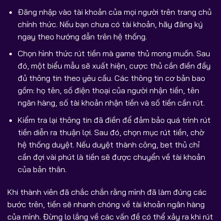
Đăng nhập vào tài khoản của mọi người trên trang chủ
chính thức. Nếu bạn chưa có tài khoản, hãy đăng ký
ngay theo hướng dẫn trên hệ thống.
Chọn hình thức rút tiền mà game thủ mong muốn. Sau
đó, một biểu mẫu sẽ xuất hiện, cược thủ cần điền đầy
đủ thông tin theo yêu cầu. Các thông tin cơ bản bao
gồm: họ tên, số điện thoại của người nhận tiền, tên
ngân hàng, số tài khoản nhận tiền và số tiền cần rút.
Kiểm tra lại thông tin đã điền để đảm bảo quá trình rút
tiền diễn ra thuận lợi. Sau đó, chọn mục rút tiền, chờ
hệ thống duyệt. Nếu duyệt thành công, bet thủ chỉ
cần đợi vài phút là tiền sẽ được chuyển về tài khoản
của bản thân.
Khi thành viên đã chắc chắn rằng mình đã làm đúng các
bước trên, tiền sẽ nhanh chóng về tài khoản ngân hàng
của mình. Đừng lo lắng về các vấn đề có thể xảy ra khi rút