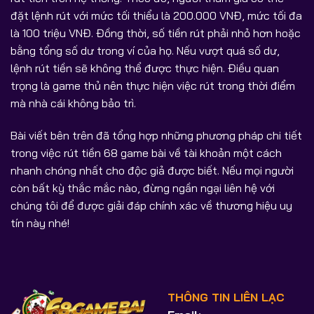
đặt lệnh rút với mức tối thiểu là 200.000 VNĐ, mức tối đa
là 100 triệu VNĐ. Đồng thời, số tiền rút phải nhỏ hơn hoặc
bằng tổng số dư trong ví của họ. Nếu vượt quá số dư,
lệnh rút tiền sẽ không thể được thực hiện. Điều quan
trọng là game thủ nên thực hiện việc rút trong thời điểm
mà nhà cái không bảo trì.
Bài viết bên trên đã tổng hợp những phương pháp chi tiết
trong việc rút tiền 68 game bài về tài khoản một cách
nhanh chóng nhất cho độc giả được biết. Nếu mọi người
còn bất kỳ thắc mắc nào, đừng ngần ngại liên hệ với
chúng tôi để được giải đáp chính xác về thương hiệu uy
tín này nhé!
THÔNG TIN LIÊN LẠC