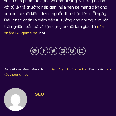
nhiều sản phẩm đa dạng và chất lượng. Nơi đây nổi bật
với tỷ lệ trả thưởng hấp dẫn, hứa hẹn sẽ mang đến cho
anh em cơ hội kiếm được nguồn thu nhập lớn mỗi ngày.
Đây chắc chắn là điểm đến lý tưởng cho những ai muốn
trải nghiệm bắn cá và tận dụng cơ hội làm giàu từ
sản
phẩm 68 game bài
này.
Bài viết này được đăng trong
Sản Phẩm 68 Game Bài
. Đánh dấu
liên
kết thường trực
.
SEO