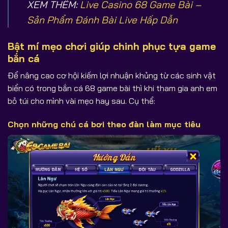
XEM THÊM:
Live Casino 68 Game Bài –
Sản Phẩm Đánh Bài Live Hấp Dẫn
Bật mí mẹo chơi giúp chinh phục tựa game
bắn cá
Để nâng cao cơ hội kiếm lợi nhuận khủng từ các sinh vật
biển có trong bắn cá 68 game bài thì khi tham gia anh em
bỏ túi cho mình vài mẹo hay sau. Cụ thể:
Chọn những chú cá bơi theo đàn làm mục tiêu