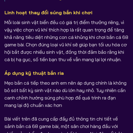
Linh hoạt thay đổi súng bắn khi chơi
Mỗi loài sinh vật biển đều có giá trị điểm thưởng riêng, vì
vậy việc chọn vũ khí thích hợp là rất quan trọng để tăng
khả năng tiêu diệt những con cá khủng khi chơi bắn cá 68
game bài. Chọn đúng loại vũ khí sẽ giúp bạn tối ưu hóa cơ
hội bắt được nhiều sinh vật, đồng thời đảm bảo rằng khi
cá bị hạ gục, số tiền bạn thu về vẫn mang lại lợi nhuận.
Áp dụng kỹ thuật bắn ria
Mẹo bắn cá tiếp theo anh em nên áp dụng chính là không
bỏ sót bất kỳ sinh vật nào dù lớn hay nhỏ. Tuy nhiên cần
canh chỉnh hướng súng phù hợp để quá trình ra đạn
mang lại độ chuẩn xác hơn
Bài viết trên đã cung cấp đầy đủ thông tin chi tiết về
sảnh bắn cá 68 game bài, một sân chơi hàng đầu với