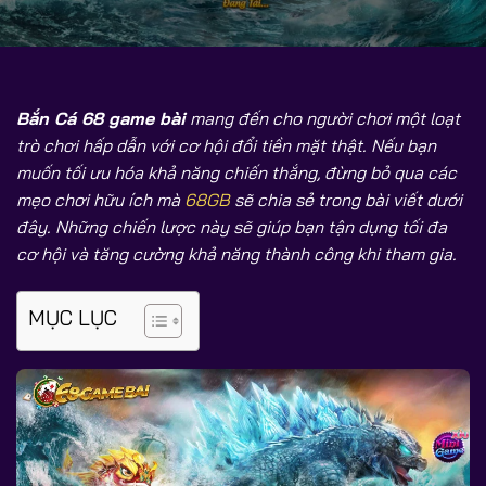
Bắn Cá 68 game bài
mang đến cho người chơi một loạt
trò chơi hấp dẫn với cơ hội đổi tiền mặt thật. Nếu bạn
muốn tối ưu hóa khả năng chiến thắng, đừng bỏ qua các
mẹo chơi hữu ích mà
68GB
sẽ chia sẻ trong bài viết dưới
đây. Những chiến lược này sẽ giúp bạn tận dụng tối đa
cơ hội và tăng cường khả năng thành công khi tham gia.
MỤC LỤC