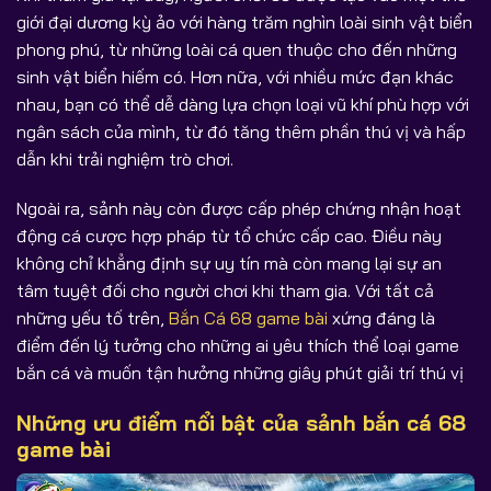
giới đại dương kỳ ảo với hàng trăm nghìn loài sinh vật biển
phong phú, từ những loài cá quen thuộc cho đến những
sinh vật biển hiếm có. Hơn nữa, với nhiều mức đạn khác
nhau, bạn có thể dễ dàng lựa chọn loại vũ khí phù hợp với
ngân sách của mình, từ đó tăng thêm phần thú vị và hấp
dẫn khi trải nghiệm trò chơi.
Ngoài ra, sảnh này còn được cấp phép chứng nhận hoạt
động cá cược hợp pháp từ tổ chức cấp cao. Điều này
không chỉ khẳng định sự uy tín mà còn mang lại sự an
tâm tuyệt đối cho người chơi khi tham gia. Với tất cả
những yếu tố trên,
Bắn Cá 68 game bài
xứng đáng là
điểm đến lý tưởng cho những ai yêu thích thể loại game
bắn cá và muốn tận hưởng những giây phút giải trí thú vị
Những ưu điểm nổi bật của sảnh bắn cá 68
game bài