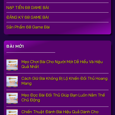
NẠP TIỀN 68 GAME BÀI
ĐĂNG KÝ 68 GAME BÀI
Sản Phẩm 68 Game Bài
BÀI MỚI
Mẹo Chơi Bài Cho Người Mới Dễ Hiểu Và Hiệu
Quả Nhất
Cách Giữ Bài Không Bị Lộ Khiến Đối Thủ Hoang
Mang
Mẹo Đọc Bài Đối Thủ Giúp Bạn Luôn Nắm Thế
Chủ Động
Chiến Thuật Đánh Bài Hiệu Quả Dành Cho