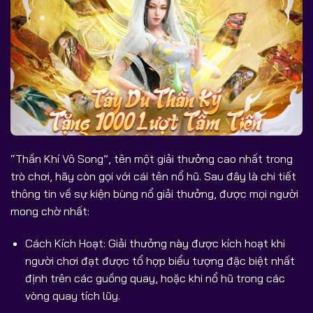
“Thần Khí Vô Song”, tên một giải thưởng cao nhất trong
trò chơi, hãy còn gọi với cái tên nổ hũ. Sau đây là chi tiết
thông tin về sự kiện bùng nổ giải thưởng, được mọi người
mong chờ nhất:
Cách Kích Hoạt: Giải thưởng này được kích hoạt khi
người chơi đạt được tổ hợp biểu tượng đặc biệt nhất
định trên các guồng quay, hoặc khi nổ hũ trong các
vòng quay tích lũy.