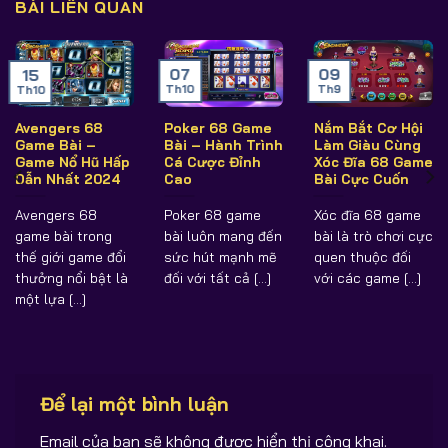
BÀI LIÊN QUAN
07
09
15
Th10
Th9
Th10
Avengers 68
Poker 68 Game
Nắm Bắt Cơ Hội
Game Bài –
Bài – Hành Trình
Làm Giàu Cùng
Game Nổ Hũ Hấp
Cá Cược Đỉnh
Xóc Đĩa 68 Game
Dẫn Nhất 2024
Cao
Bài Cực Cuốn
Avengers 68
Poker 68 game
Xóc đĩa 68 game
game bài trong
bài luôn mang đến
bài là trò chơi cực
thế giới game đổi
sức hút mạnh mẽ
quen thuộc đối
thưởng nổi bật là
đối với tất cả [...]
với các game [...]
một lựa [...]
Để lại một bình luận
Email của bạn sẽ không được hiển thị công khai.