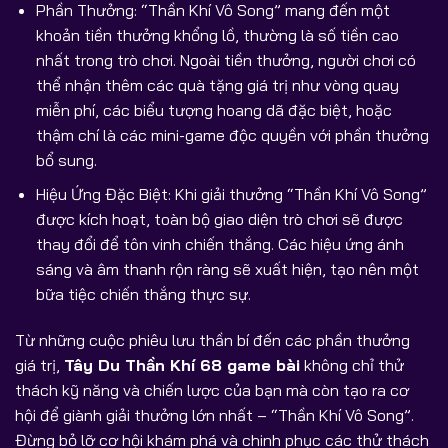
Phần Thưởng: “Thần Khí Vô Song” mang đến một
khoản tiền thưởng khổng lồ, thường là số tiền cao
nhất trong trò chơi. Ngoài tiền thưởng, người chơi có
thể nhận thêm các quà tặng giá trị như vòng quay
miễn phí, các biểu tượng hoang dã đặc biệt, hoặc
thậm chí là các mini-game độc quyền với phần thưởng
bổ sung.
Hiệu Ứng Đặc Biệt: Khi giải thưởng “Thần Khí Vô Song”
được kích hoạt, toàn bộ giao diện trò chơi sẽ được
thay đổi để tôn vinh chiến thắng. Các hiệu ứng ánh
sáng và âm thanh rộn ràng sẽ xuất hiện, tạo nên một
bữa tiệc chiến thắng thực sự.
Từ những cuộc phiêu lưu thần bí đến các phần thưởng
giá trị,
Tây Du Thần Khí 68 game bài
không chỉ thử
thách kỹ năng và chiến lược của bạn mà còn tạo ra cơ
hội để giành giải thưởng lớn nhất – “Thần Khí Vô Song”.
Đừng bỏ lỡ cơ hội khám phá và chinh phục các thử thách