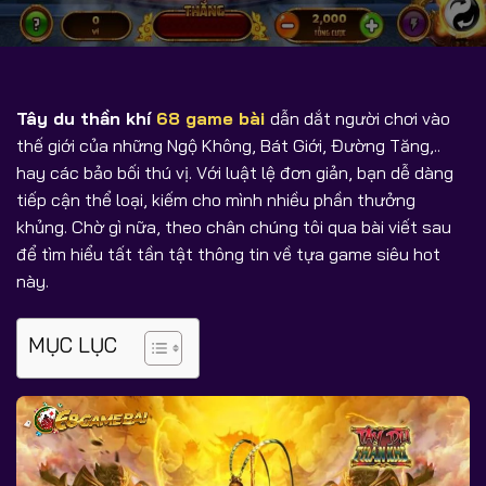
Tây du thần khí
68 game bài
dẫn dắt người chơi vào
thế giới của những Ngộ Không, Bát Giới, Đường Tăng,..
hay các bảo bối thú vị. Với luật lệ đơn giản, bạn dễ dàng
tiếp cận thể loại, kiếm cho mình nhiều phần thưởng
khủng. Chờ gì nữa, theo chân
chúng tôi qua bài viết sau
để tìm hiểu tất tần tật thông tin về tựa game siêu hot
này
.
MỤC LỤC