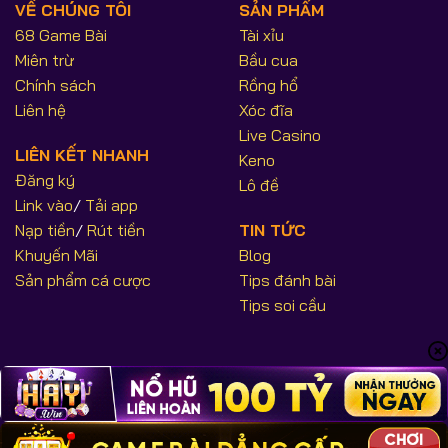
VỀ CHÚNG TÔI
SẢN PHẨM
68 Game Bài
Tài xỉu
Miên trừ
Bầu cua
Chính sách
Rồng hổ
Liên hệ
Xóc đĩa
Live Casino
LIÊN KẾT NHANH
Keno
Đăng ký
Lô đề
Link vào
/
Tải app
Nạp tiền
/
Rút tiền
TIN TỨC
Khuyến Mãi
Blog
Sản phẩm cá cược
Tips đánh bài
Tips soi cầu