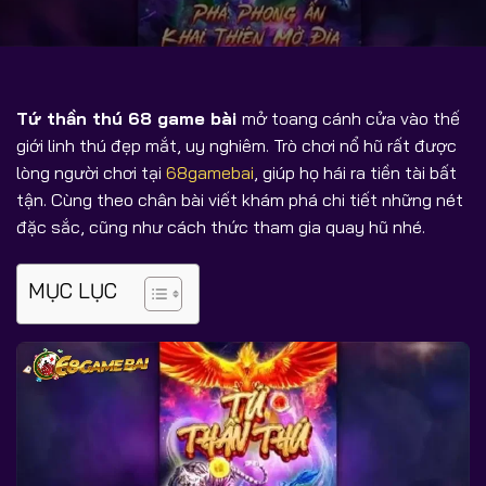
Tứ thần thú 68 game bài
mở toang cánh cửa vào thế
giới linh thú đẹp mắt, uy nghiêm. Trò chơi nổ hũ rất được
lòng người chơi tại
68gamebai
, giúp họ hái ra tiền tài bất
tận. Cùng theo chân bài viết khám phá chi tiết những nét
đặc sắc, cũng như cách thức tham gia quay hũ nhé.
MỤC LỤC