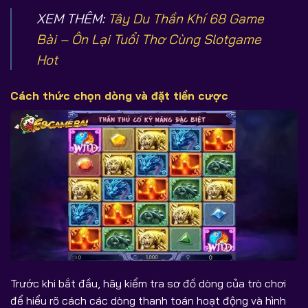
XEM THÊM:
Tây Du Thần Khí 68 Game
Bài – Ôn Lại Tuổi Thơ Cùng Slotgame
Hot
Cách thức chọn dòng và đặt tiền cược
Trước khi bắt đầu, hãy kiểm tra sơ đồ dòng của trò chơi
để hiểu rõ cách các dòng thanh toán hoạt động và hình