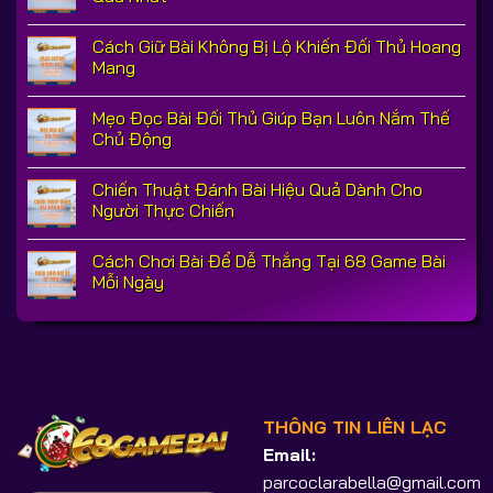
Cách Giữ Bài Không Bị Lộ Khiến Đối Thủ Hoang
Mang
Mẹo Đọc Bài Đối Thủ Giúp Bạn Luôn Nắm Thế
Chủ Động
Chiến Thuật Đánh Bài Hiệu Quả Dành Cho
Người Thực Chiến
Cách Chơi Bài Để Dễ Thắng Tại 68 Game Bài
Mỗi Ngày
THÔNG TIN LIÊN LẠC
Email:
parcoclarabella@gmail.com