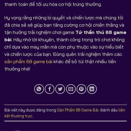
thanh toán để tối ưu hóa cơ hội trúng thưởng.
Hy vọng rằng những bí quyết và chiến lược mà chúng tôi
đã chia sẻ sẽ giúp bạn tăng cường cơ hội chiến thắng và
tận hưởng trải nghiệm chơi game
T
ứ thần thú 68 game
bài
. Hãy nhớ lời khuyên
, thành công trong trò chơi không
chỉ dựa vào may mắn mà còn phụ thuộc vào sự hiểu biết
và chiến lược của bạn. Đừng quên trải nghiệm thêm các
sản phẩm 68 game bài
khác để bỏ túi thật nhiều tiền
thưởng nhé!
Bài viết này được đăng trong
Sản Phẩm 68 Game Bài
. Đánh dấu
liên
kết thường trực
.