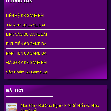
HƯỚNG DẪN
LIÊN HỆ 68 GAME BÀI
TẢI APP 68 GAME BÀI
LINK VÀO 68 GAME BÀI
RÚT TIỀN 68 GAME BÀI
NẠP TIỀN 68 GAME BÀI
ĐĂNG KÝ 68 GAME BÀI
Sản Phẩm 68 Game Bài
BÀI MỚI
Mẹo Chơi Bài Cho Người Mới Dễ Hiểu Và Hiệu
Quả Nhất