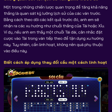
Một trong những chiến lược quan trọng để tăng khả năng
thắng là quan sát kỹ lưỡng lịch sử của các ván trước.
Bằng cách theo dõi các kết quả trước đó, anh em sẽ
nhận ra các xu hướng như chuỗi thắng của Tài hoặc Xỉu.
Ví dụ, nếu anh em thấy một chuỗi Tài dài, cân nhắc đặt
cược vào Tài trong ván tiếp theo để tận dụng xu hướng
này. Tuy nhiên, cần linh hoạt, không nên quá phụ thuộc
vào điều này.
Biết cách áp dụng thay đổi cầu một cách linh hoạt