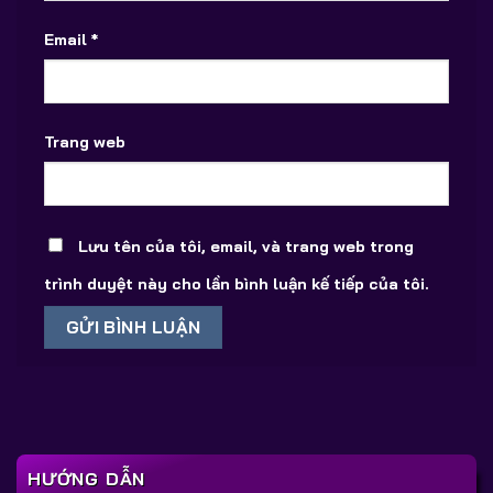
Email
*
Trang web
Lưu tên của tôi, email, và trang web trong
trình duyệt này cho lần bình luận kế tiếp của tôi.
HƯỚNG DẪN