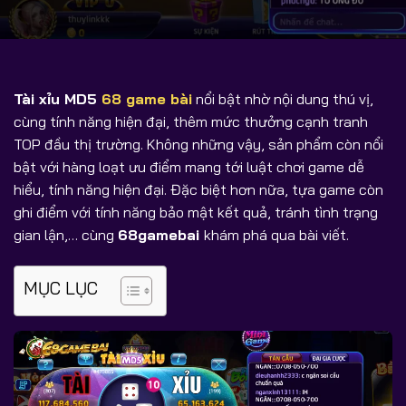
Tài xỉu MD5
68 game bài
nổi bật nhờ nội dung thú vị,
cùng tính năng hiện đại, thêm mức thưởng cạnh tranh
TOP đầu thị trường. Không những vậy, sản phẩm còn nổi
bật với hàng loạt ưu điểm mang tới luật chơi game dễ
hiểu, tính năng hiện đại. Đặc biệt hơn nữa, tựa game còn
ghi điểm với tính năng bảo mật kết quả, tránh tình trạng
gian lận,… cùng
68gamebai
khám phá qua bài viết.
MỤC LỤC