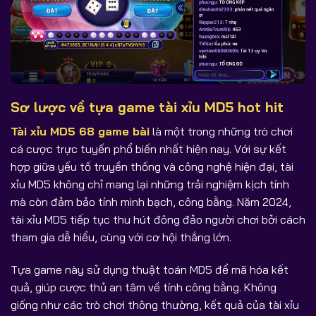
Sơ lược về tựa game tài xỉu MD5 hot hit
Tài xỉu MD5 68 game bài
là một trong những trò chơi
cá cược trực tuyến phổ biến nhất hiện nay. Với sự kết
hợp giữa yếu tố truyền thống và công nghệ hiện đại, tài
xỉu MD5 không chỉ mang lại những trải nghiệm kịch tính
mà còn đảm bảo tính minh bạch, công bằng. Năm 2024,
tài xỉu MD5 tiếp tục thu hút đông đảo người chơi bởi cách
tham gia dễ hiểu, cùng với cơ hội thắng lớn.
Tựa game này sử dụng thuật toán MD5 để mã hóa kết
quả, giúp cược thủ an tâm về tính công bằng. Không
giống như các trò chơi thông thường, kết quả của tài xỉu