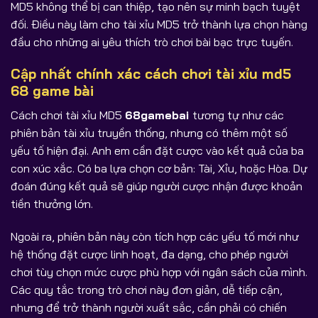
MD5 không thể bị can thiệp, tạo nên sự minh bạch tuyệt
đối. Điều này làm cho tài xỉu MD5 trở thành lựa chọn hàng
đầu cho những ai yêu thích trò chơi bài bạc trực tuyến.
Cập nhất chính xác cách chơi tài xỉu md5
68 game bài
Cách chơi tài xỉu MD5
68gamebai
tương tự như các
phiên bản tài xỉu truyền thống, nhưng có thêm một số
yếu tố hiện đại. Anh em cần đặt cược vào kết quả của ba
con xúc xắc. Có ba lựa chọn cơ bản: Tài, Xỉu, hoặc Hòa. Dự
đoán đúng kết quả sẽ giúp người cược nhận được khoản
tiền thưởng lớn.
Ngoài ra, phiên bản này còn tích hợp các yếu tố mới như
hệ thống đặt cược linh hoạt, đa dạng, cho phép người
chơi tùy chọn mức cược phù hợp với ngân sách của mình.
Các quy tắc trong trò chơi này đơn giản, dễ tiếp cận,
nhưng để trở thành người xuất sắc, cần phải có chiến