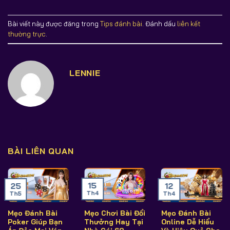
Bài viết này được đăng trong
Tips đánh bài
. Đánh dấu
liên kết
thường trực
.
LENNIE
BÀI LIÊN QUAN
15
25
12
Th4
Th5
Th4
Mẹo Đánh Bài
Mẹo Chơi Bài Đổi
Mẹo Đánh Bài
Poker Giúp Bạn
Thưởng Hay Tại
Online Dễ Hiểu