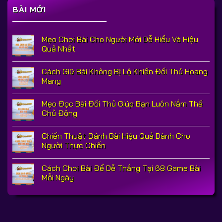
BÀI MỚI
Mẹo Chơi Bài Cho Người Mới Dễ Hiểu Và Hiệu
Quả Nhất
Cách Giữ Bài Không Bị Lộ Khiến Đối Thủ Hoang
Mang
Mẹo Đọc Bài Đối Thủ Giúp Bạn Luôn Nắm Thế
Chủ Động
Chiến Thuật Đánh Bài Hiệu Quả Dành Cho
Người Thực Chiến
Cách Chơi Bài Để Dễ Thắng Tại 68 Game Bài
Mỗi Ngày