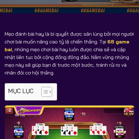
Mẹo đánh bài hay là bí quyết được săn lùng bởi mọi người
chơi bài muốn nâng cao tỷ lệ chiến thắng. Tại
68 game
bai
, những mẹo chơi bài hay luôn được chia sẻ và cập
nhật liên tục bởi cộng đồng đông đảo. Nắm vững những
mẹo này sẽ giúp bạn đi trước một bước, tránh rủi ro và
nhân đôi cơ hội thắng.
MỤC LỤC