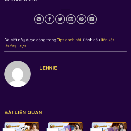
Bài viết này được đăng trong
Tips đánh bài
. Đánh dấu
liên kết
thường trực
.
LENNIE
BÀI LIÊN QUAN