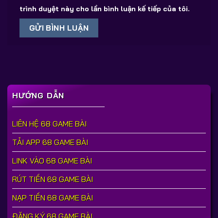
trình duyệt này cho lần bình luận kế tiếp của tôi.
HƯỚNG DẪN
LIÊN HỆ 68 GAME BÀI
TẢI APP 68 GAME BÀI
LINK VÀO 68 GAME BÀI
RÚT TIỀN 68 GAME BÀI
NẠP TIỀN 68 GAME BÀI
ĐĂNG KÝ 68 GAME BÀI