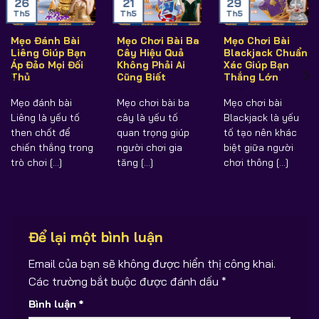
26
21
29
Th5
Th5
Th5
Mẹo Đánh Bài
Mẹo Chơi Bài Ba
Mẹo Chơi Bài
Liêng Giúp Bạn
Cây Hiệu Quả
Blackjack Chuẩn
Áp Đảo Mọi Đối
Không Phải Ai
Xác Giúp Bạn
Thủ
Cũng Biết
Thắng Lớn
Mẹo đánh bài
Mẹo chơi bài ba
Mẹo chơi bài
Liêng là yếu tố
cây là yếu tố
Blackjack là yếu
then chốt để
quan trọng giúp
tố tạo nên khác
chiến thắng trong
người chơi gia
biệt giữa người
trò chơi [...]
tăng [...]
chơi thông [...]
Để lại một bình luận
Email của bạn sẽ không được hiển thị công khai.
Các trường bắt buộc được đánh dấu
*
Bình luận
*