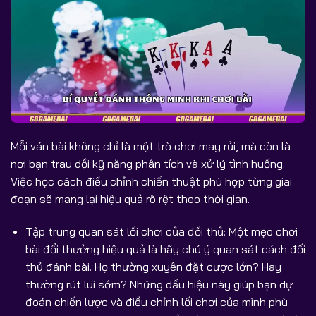
Mỗi ván bài không chỉ là một trò chơi may rủi, mà còn là
nơi bạn trau dồi kỹ năng phân tích và xử lý tình huống.
Việc học cách điều chỉnh chiến thuật phù hợp từng giai
đoạn sẽ mang lại hiệu quả rõ rệt theo thời gian.
Tập trung quan sát lối chơi của đối thủ: Một mẹo chơi
bài đổi thưởng hiệu quả là hãy chú ý quan sát cách đối
thủ đánh bài. Họ thường xuyên đặt cược lớn? Hay
thường rút lui sớm? Những dấu hiệu này giúp bạn dự
đoán chiến lược và điều chỉnh lối chơi của mình phù