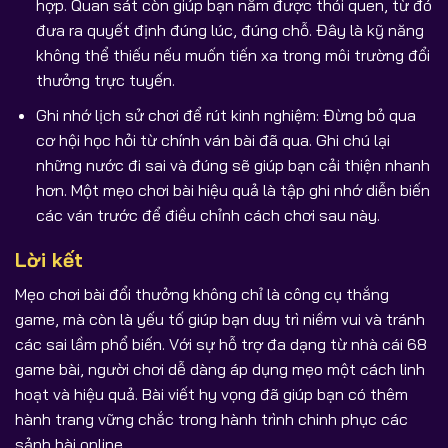
hợp. Quan sát còn giúp bạn nắm được thói quen, từ đó
đưa ra quyết định đúng lúc, đúng chỗ. Đây là kỹ năng
không thể thiếu nếu muốn tiến xa trong môi trường đổi
thưởng trực tuyến.
Ghi nhớ lịch sử chơi để rút kinh nghiệm: Đừng bỏ qua
cơ hội học hỏi từ chính ván bài đã qua. Ghi chú lại
những nước đi sai và đúng sẽ giúp bạn cải thiện nhanh
hơn. Một mẹo chơi bài hiệu quả là tập ghi nhớ diễn biến
các ván trước để điều chỉnh cách chơi sau này.
Lời kết
Mẹo chơi bài đổi thưởng không chỉ là công cụ thắng
game, mà còn là yếu tố giúp bạn duy trì niềm vui và tránh
các sai lầm phổ biến. Với sự hỗ trợ đa dạng từ nhà cái 68
game bài, người chơi dễ dàng áp dụng mẹo một cách linh
hoạt và hiệu quả. Bài viết hy vọng đã giúp bạn có thêm
hành trang vững chắc trong hành trình chinh phục các
sảnh bài online.