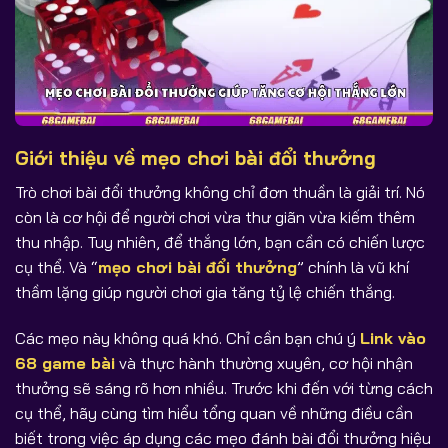
Giới thiệu về mẹo chơi bài đổi thưởng
Trò chơi bài đổi thưởng không chỉ đơn thuần là giải trí. Nó
còn là cơ hội để người chơi vừa thư giãn vừa kiếm thêm
thu nhập. Tuy nhiên, để thắng lớn, bạn cần có chiến lược
cụ thể. Và “
mẹo chơi bài đổi thưởng
” chính là vũ khí
thầm lặng giúp người chơi gia tăng tỷ lệ chiến thắng.
Các mẹo này không quá khó. Chỉ cần bạn chú ý
Link vào
68 game bài
và thực hành thường xuyên, cơ hội nhận
thưởng sẽ sáng rõ hơn nhiều. Trước khi đến với từng cách
cụ thể, hãy cùng tìm hiểu tổng quan về những điều cần
biết trong việc áp dụng các mẹo đánh bài đổi thưởng hiệu