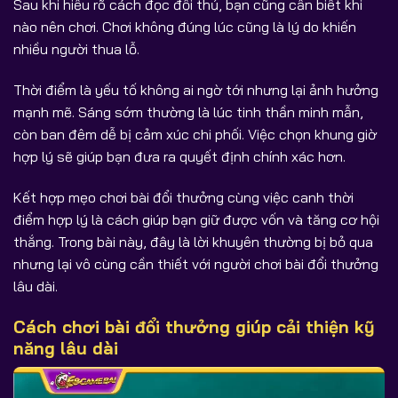
Sau khi hiểu rõ cách đọc đối thủ, bạn cũng cần biết khi
nào nên chơi. Chơi không đúng lúc cũng là lý do khiến
nhiều người thua lỗ.
Thời điểm là yếu tố không ai ngờ tới nhưng lại ảnh hưởng
mạnh mẽ. Sáng sớm thường là lúc tinh thần minh mẫn,
còn ban đêm dễ bị cảm xúc chi phối. Việc chọn khung giờ
hợp lý sẽ giúp bạn đưa ra quyết định chính xác hơn.
Kết hợp mẹo chơi bài đổi thưởng cùng việc canh thời
điểm hợp lý là cách giúp bạn giữ được vốn và tăng cơ hội
thắng. Trong bài này, đây là lời khuyên thường bị bỏ qua
nhưng lại vô cùng cần thiết với người chơi bài đổi thưởng
lâu dài.
Cách chơi bài đổi thưởng giúp cải thiện kỹ
năng lâu dài