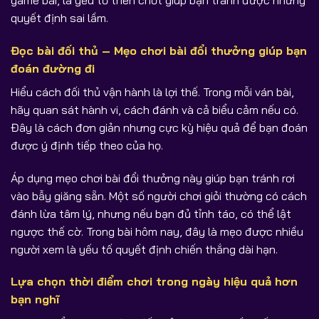
quyết định sai lầm.
Đọc bài đối thủ – Mẹo chơi bài đổi thưởng giúp bạn
đoán đường đi
Hiểu cách đối thủ vận hành là lợi thế. Trong mỗi ván bài,
hãy quan sát hành vi, cách đánh và cả biểu cảm nếu có.
Đây là cách đơn giản nhưng cực kỳ hiệu quả để bạn đoán
được ý định tiếp theo của họ.
Áp dụng mẹo chơi bài đổi thưởng này giúp bạn tránh rơi
vào bẫy giăng sẵn. Một số người chơi giỏi thường có cách
đánh lừa tâm lý, nhưng nếu bạn đủ tỉnh táo, có thể lật
ngược thế cờ. Trong bài hôm nay, đây là mẹo được nhiều
người xem là yếu tố quyết định chiến thắng dài hạn.
Lựa chọn thời điểm chơi trong ngày hiệu quả hơn
bạn nghĩ