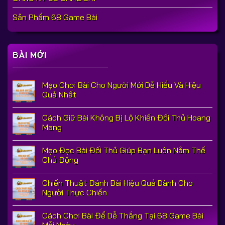
Sản Phẩm 68 Game Bài
BÀI MỚI
Mẹo Chơi Bài Cho Người Mới Dễ Hiểu Và Hiệu
Quả Nhất
Cách Giữ Bài Không Bị Lộ Khiến Đối Thủ Hoang
Mang
Mẹo Đọc Bài Đối Thủ Giúp Bạn Luôn Nắm Thế
Chủ Động
Chiến Thuật Đánh Bài Hiệu Quả Dành Cho
Người Thực Chiến
Cách Chơi Bài Để Dễ Thắng Tại 68 Game Bài
Mỗi Ngày