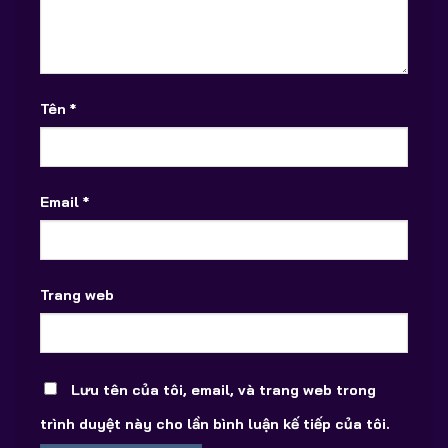
Tên
*
Email
*
Trang web
Lưu tên của tôi, email, và trang web trong
trình duyệt này cho lần bình luận kế tiếp của tôi.