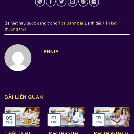
Bài viết này được đăng trong
Tips đánh bài
. Đánh dấu
liên kết
thường trực
.
LENNIE
BÀI LIÊN QUAN
01
19
05
Th6
Th5
Th6
Chiến Thuật
Mẹo Đánh Bài
Mẹo Đánh Bài Xì