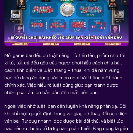
Mỗi game bài đều có luật riêng. Từ tiến lên, phỏm cho tới
xì tố, tất cả đều yêu cầu người chơi hiểu cách chia bài,
cách tính điểm và luật thắng – thua. Khi đã nắm vững,
bạn dễ dàng áp dụng các mẹo chơi bài thắng một cách
chính xác. Việc hiểu rõ luật cũng giúp bạn tránh được
những sai lầm cơ bản dẫn đến mất tiền oan.
Ngoài việc nhớ luật, bạn cần luyện khả năng phản xạ. Đôi
khi chỉ một quyết định trong vài giây sẽ thay đổi cục diện
ván bài. Tư duy nhanh, đọc được bài đối thủ, và biết lúc
nào nên rút hoặc tố là kỹ năng cần thiết. Đây cũng là yếu