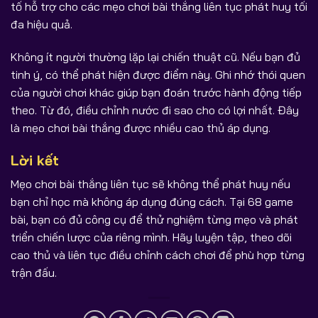
tố hỗ trợ cho các mẹo chơi bài thắng liên tục phát huy tối
đa hiệu quả.
Không ít người thường lặp lại chiến thuật cũ. Nếu bạn đủ
tinh ý, có thể phát hiện được điểm này. Ghi nhớ thói quen
của người chơi khác giúp bạn đoán trước hành động tiếp
theo. Từ đó, điều chỉnh nước đi sao cho có lợi nhất. Đây
là mẹo chơi bài thắng được nhiều cao thủ áp dụng.
Lời kết
Mẹo chơi bài thắng liên tục sẽ không thể phát huy nếu
bạn chỉ học mà không áp dụng đúng cách. Tại 68 game
bài, bạn có đủ công cụ để thử nghiệm từng mẹo và phát
triển chiến lược của riêng mình. Hãy luyện tập, theo dõi
cao thủ và liên tục điều chỉnh cách chơi để phù hợp từng
trận đấu.