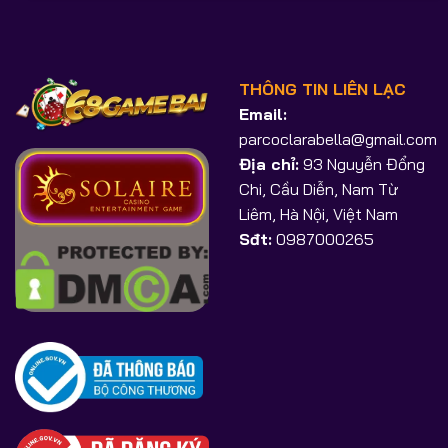
THÔNG TIN LIÊN LẠC
Email:
parcoclarabella@gmail.com
Địa chỉ:
93 Nguyễn Đổng
Chi, Cầu Diễn, Nam Từ
Liêm, Hà Nội, Việt Nam
Sđt:
0987000265