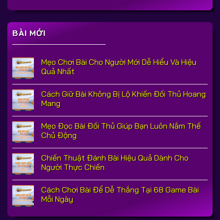
BÀI MỚI
Mẹo Chơi Bài Cho Người Mới Dễ Hiểu Và Hiệu
Quả Nhất
Cách Giữ Bài Không Bị Lộ Khiến Đối Thủ Hoang
Mang
Mẹo Đọc Bài Đối Thủ Giúp Bạn Luôn Nắm Thế
Chủ Động
Chiến Thuật Đánh Bài Hiệu Quả Dành Cho
Người Thực Chiến
Cách Chơi Bài Để Dễ Thắng Tại 68 Game Bài
Mỗi Ngày