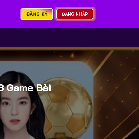
ĐĂNG KÝ
ĐĂNG NHẬP
8 Game Bài