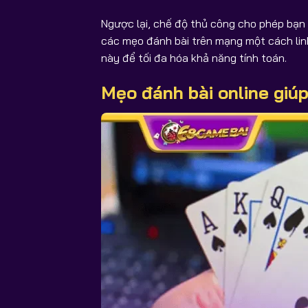
Ngược lại, chế độ thủ công cho phép bạn 
các mẹo đánh bài trên mạng một cách lin
này để tối đa hóa khả năng tính toán.
Mẹo đánh bài online giúp