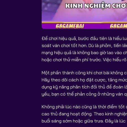
Để chơi hiệu quả, bước đầu tiên là hiểu l
soát ván chơi tốt hơn. Dù là phỏm, tiến lê
mạng hiệu quả là không bao giờ lao vào c
hoặc chơi thử miễn phí trước. Việc hiểu rõ
Một phần thành công khi chơi bài không 
Hãy theo dõi cách họ đặt cược, tăng mức 
dụng kỹ năng phân tích đối thủ để đoán lố
yếu, bạn có thể phản công ở những ván q
Không phải lúc nào cũng là thời điểm tốt 
cao thủ đang hoạt động. Theo kinh nghiệm
buổi sáng sớm hoặc giữa trưa. Đây là lúc 