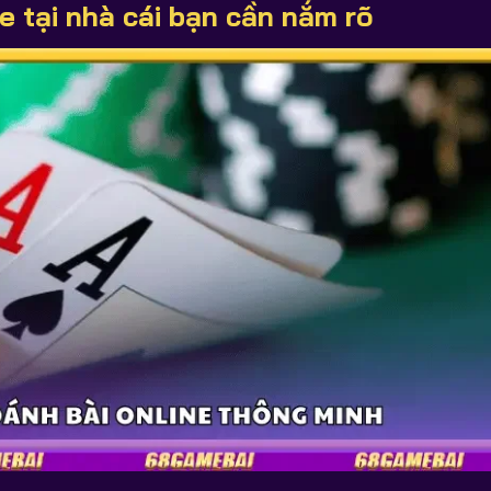
e tại nhà cái bạn cần nắm rõ