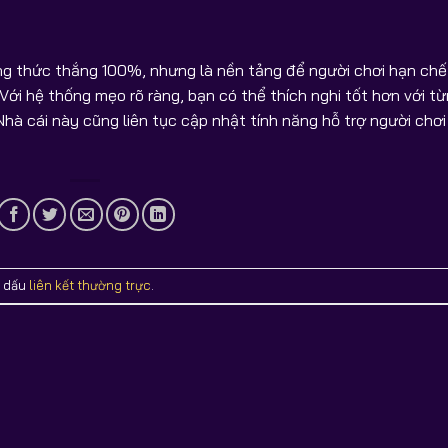
ng thức thắng 100%, nhưng là nền tảng để người chơi hạn chế 
Với hệ thống mẹo rõ ràng, bạn có thể thích nghi tốt hơn với t
Nhà cái này cũng liên tục cập nhật tính năng hỗ trợ người chơi
h dấu
liên kết thường trực
.