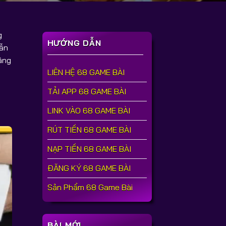
g
HƯỚNG DẪN
dẫn
nâng
LIÊN HỆ 68 GAME BÀI
TẢI APP 68 GAME BÀI
LINK VÀO 68 GAME BÀI
RÚT TIỀN 68 GAME BÀI
NẠP TIỀN 68 GAME BÀI
ĐĂNG KÝ 68 GAME BÀI
Sản Phẩm 68 Game Bài
BÀI MỚI