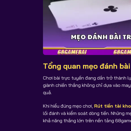
Tổng quan mẹo đánh bài
Chơi bài trực tuyến đang dần trở thành lự
giành chiến thắng không chỉ dựa vào m
quả.
Khi hiểu đúng mẹo chơi,
Rút tiền tài kh
lối đánh và kiểm soát dòng tiền. Những m
khả năng thắng lớn trên nền tảng 68game