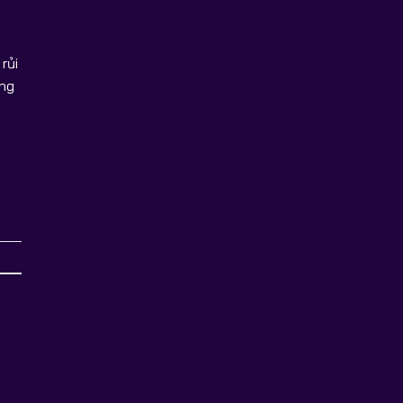
rủi
ừng