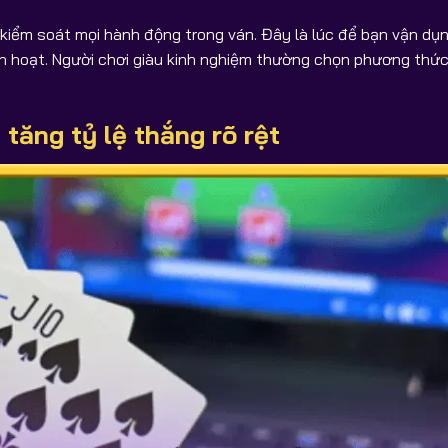
kiểm soát mọi hành động trong ván. Đây là lúc để bạn vận dụ
h hoạt. Người chơi giàu kinh nghiệm thường chọn phương thứ
 tăng tỷ lệ thắng rõ rệt