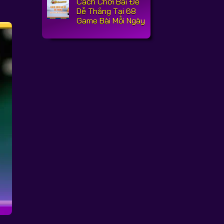
Cách Chơi Bài Để
Dễ Thắng Tại 68
Game Bài Mỗi Ngày