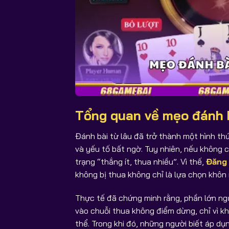
Tổng quan về mẹo đánh 
Đánh bài từ lâu đã trở thành một hình thứ
và yếu tố bất ngờ. Tuy nhiên, nếu không có
trạng “thắng ít, thua nhiều”. Vì thế,
Đăng 
không bị thua không chỉ là lựa chọn khôn 
Thực tế đã chứng minh rằng, phần lớn ng
vào chuỗi thua không điểm dừng, chỉ vì k
thể. Trong khi đó, những người biết áp d