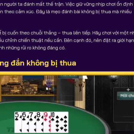
iến người ta đánh mất thế trận. Việc giữ vững nhịp chơi ổn định
uốn theo cảm xúc. Đây là mẹo đánh bài không bị thua mà nhiều
 cuốn theo chuỗi thắng – thua liên tiếp. Hãy chơi với một n
ều chỉnh chiến thuật nếu cần. Bên cạnh đó, nên đặt ra giới hạn
ánh những rủi ro không đáng có.
ng đắn không bị thua