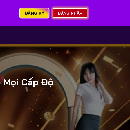
ĐĂNG KÝ
ĐĂNG NHẬP
o Mọi Cấp Độ