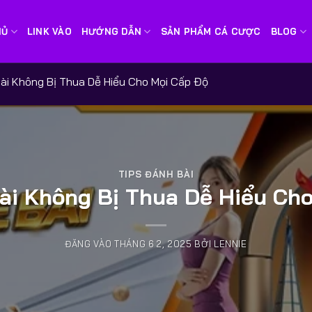
HỦ
LINK VÀO
HƯỚNG DẪN
SẢN PHẨM CÁ CƯỢC
BLOG
ài Không Bị Thua Dễ Hiểu Cho Mọi Cấp Độ
TIPS ĐÁNH BÀI
i Không Bị Thua Dễ Hiểu Ch
ĐĂNG VÀO
THÁNG 6 2, 2025
BỞI
LENNIE