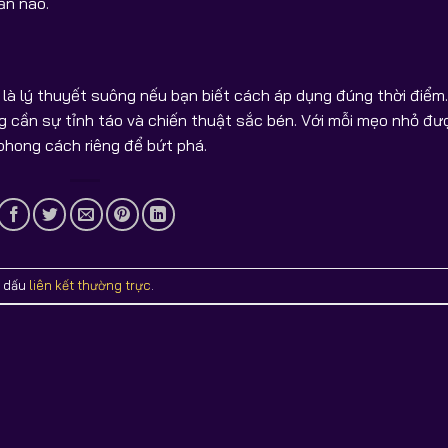
ản nào.
là lý thuyết suông nếu bạn biết cách áp dụng đúng thời điểm.
g cần sự tỉnh táo và chiến thuật sắc bén. Với mỗi mẹo nhỏ đư
 phong cách riêng để bứt phá.
h dấu
liên kết thường trực
.