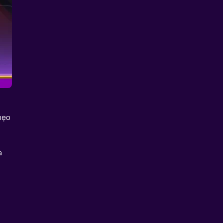
mẹo
à