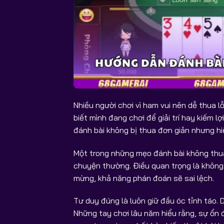
Nhiều người chơi vì ham vui nên dễ thua 
biết mình đang chơi để giải trí hay kiếm l
đánh bài không bị thua đơn giản nhưng h
Một trong những mẹo đánh bài không thua 
chuyện thường. Điều quan trọng là không 
mừng, khả năng phán đoán sẽ sai lệch.
Tư duy đúng là luôn giữ đầu óc tỉnh táo.
Những tay chơi lâu năm hiểu rằng, sự ổn đ