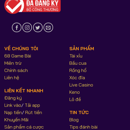
VỀ CHÚNG TÔI
SẢN PHẨM
68 Game Bài
Tài xỉu
Miên trừ
Bầu cua
Chính sách
Rồng hổ
Liên hệ
Xóc đĩa
Live Casino
LIÊN KẾT NHANH
Keno
Đăng ký
Lô đề
Link vào
/
Tải app
Nạp tiền
/
Rút tiền
TIN TỨC
Khuyến Mãi
Blog
Sản phẩm cá cược
Tips đánh bài