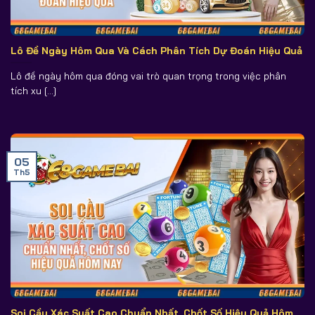
Lô Đề Ngày Hôm Qua Và Cách Phân Tích Dự Đoán Hiệu Quả
Lô đề ngày hôm qua đóng vai trò quan trọng trong việc phân
tích xu [...]
05
Th5
Soi Cầu Xác Suất Cao Chuẩn Nhất, Chốt Số Hiệu Quả Hôm