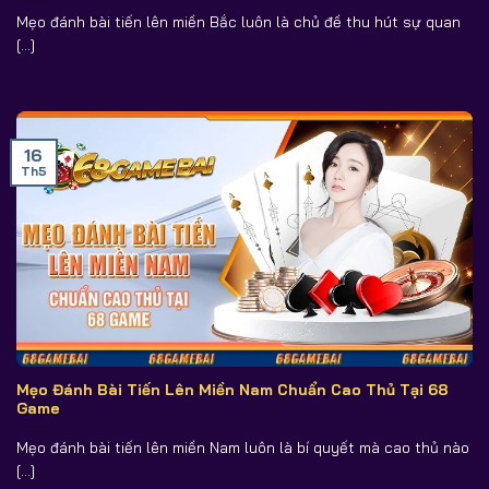
Mẹo đánh bài tiến lên miền Bắc luôn là chủ đề thu hút sự quan
[...]
16
Th5
Mẹo Đánh Bài Tiến Lên Miền Nam Chuẩn Cao Thủ Tại 68
Game
Mẹo đánh bài tiến lên miền Nam luôn là bí quyết mà cao thủ nào
[...]