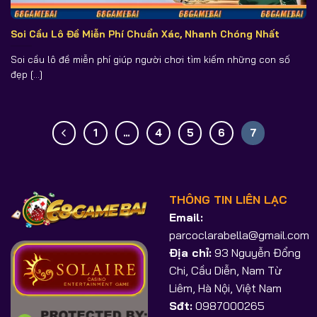
Soi Cầu Lô Đề Miễn Phí Chuẩn Xác, Nhanh Chóng Nhất
Soi cầu lô đề miễn phí giúp người chơi tìm kiếm những con số
đẹp [...]
1
…
4
5
6
7
THÔNG TIN LIÊN LẠC
Email:
parcoclarabella@gmail.com
Địa chỉ:
93 Nguyễn Đổng
Chi, Cầu Diễn, Nam Từ
Liêm, Hà Nội, Việt Nam
Sđt:
0987000265