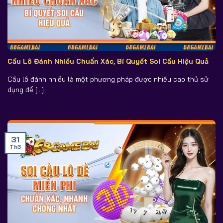
Cầu Lô Đánh Nhiều Chuẩn Xác, Bí Quyết Soi Cầu Hiệu Quả
Cầu lô đánh nhiều là một phương pháp được nhiều cao thủ sử
dụng để [...]
31
Th3