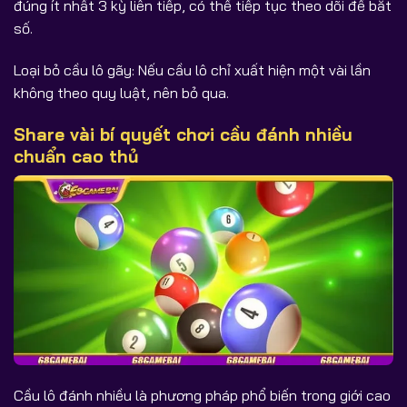
đúng ít nhất 3 kỳ liên tiếp, có thể tiếp tục theo dõi để bắt
số.
Loại bỏ cầu lô gãy: Nếu cầu lô chỉ xuất hiện một vài lần
không theo quy luật, nên bỏ qua.
Share vài bí quyết chơi cầu đánh nhiều
chuẩn cao thủ
Cầu lô đánh nhiều là phương pháp phổ biến trong giới cao