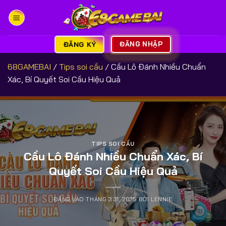
Bỏ
qua
nội
dung
ĐĂNG KÝ
ĐĂNG NHẬP
68GAMEBAI
/
Tips soi cầu
/
Cầu Lô Đánh Nhiều Chuẩn
Xác, Bí Quyết Soi Cầu Hiệu Quả
TIPS SOI CẦU
Cầu Lô Đánh Nhiều Chuẩn Xác, Bí
Quyết Soi Cầu Hiệu Quả
ĐĂNG VÀO
THÁNG 3 31, 2025
BỞI
LENNIE