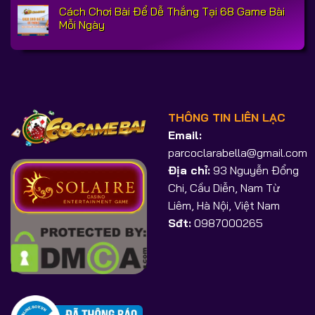
Cách Chơi Bài Để Dễ Thắng Tại 68 Game Bài
Mỗi Ngày
THÔNG TIN LIÊN LẠC
Email:
parcoclarabella@gmail.com
Địa chỉ:
93 Nguyễn Đổng
Chi, Cầu Diễn, Nam Từ
Liêm, Hà Nội, Việt Nam
Sđt:
0987000265