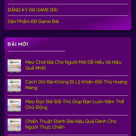
ĐĂNG KÝ 68 GAME BÀI
Sản Phẩm 68 Game Bài
BÀI MỚI
Mẹo Chơi Bài Cho Người Mới Dễ Hiểu Và Hiệu
Quả Nhất
Cách Giữ Bài Không Bị Lộ Khiến Đối Thủ Hoang
Mang
Mẹo Đọc Bài Đối Thủ Giúp Bạn Luôn Nắm Thế
Chủ Động
Chiến Thuật Đánh Bài Hiệu Quả Dành Cho
Người Thực Chiến