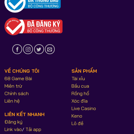
VỀ CHÚNG TÔI
SẢN PHẨM
68 Game Bài
Tài xỉu
Miên trừ
Bầu cua
Chính sách
Rồng hổ
Liên hệ
Xóc đĩa
Live Casino
LIÊN KẾT NHANH
Keno
Đăng ký
Lô đề
Link vào
/
Tải app