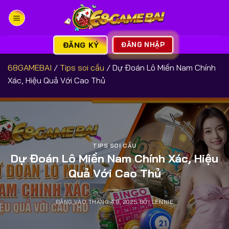
Bỏ
qua
nội
dung
ĐĂNG KÝ
ĐĂNG NHẬP
68GAMEBAI
/
Tips soi cầu
/
Dự Đoán Lô Miền Nam Chính
Xác, Hiệu Quả Với Cao Thủ
TIPS SOI CẦU
Dự Đoán Lô Miền Nam Chính Xác, Hiệu
Quả Với Cao Thủ
ĐĂNG VÀO
THÁNG 4 8, 2025
BỞI
LENNIE