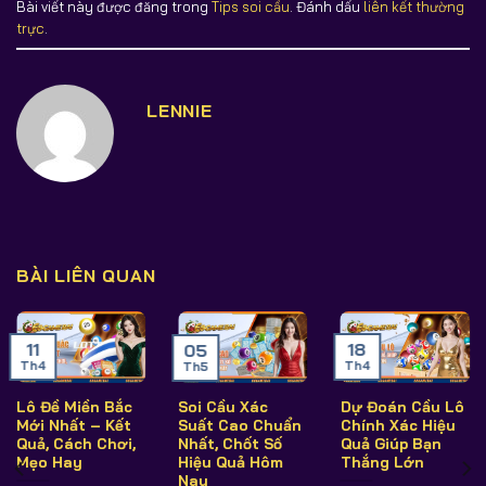
Bài viết này được đăng trong
Tips soi cầu
. Đánh dấu
liên kết thường
trực
.
LENNIE
BÀI LIÊN QUAN
11
18
05
Th4
Th4
Th5
Lô Đề Miền Bắc
Soi Cầu Xác
Dự Đoán Cầu Lô
Mới Nhất – Kết
Suất Cao Chuẩn
Chính Xác Hiệu
Quả, Cách Chơi,
Nhất, Chốt Số
Quả Giúp Bạn
Mẹo Hay
Hiệu Quả Hôm
Thắng Lớn
Nay