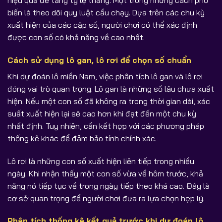
biến là theo dõi quy luật cầu chạy. Dựa trên các chu kỳ
xuất hiện của các cặp số, người chơi có thể xác định
được con số có khả năng về cao nhất.
Cách sử dụng lô gan, lô rơi để chọn số chuẩn
Khi dự đoán lô miền Nam, việc phân tích lô gan và lô rơi
đóng vai trò quan trọng. Lô gan là những số lâu chưa xuất
hiện. Nếu một con số đã không ra trong thời gian dài, xác
suất xuất hiện lại sẽ cao hơn khi đạt đến một chu kỳ
nhất định. Tuy nhiên, cần kết hợp với các phương pháp
thống kê khác để đảm bảo tính chính xác.
Lô rơi là những con số xuất hiện liên tiếp trong nhiều
ngày. Khi nhận thấy một con số vừa về hôm trước, khả
năng nó tiếp tục về trong ngày tiếp theo khá cao. Đây là
cơ sở quan trọng để người chơi đưa ra lựa chọn hợp lý.
Phân tích thống kê kết quả trước khi dự đoán lô