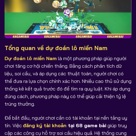
Tổng quan về dự đoán lô miền Nam
Dự đoán lô miền Nam
là một phương pháp giúp người
chơi tăng cơ hội chiến thắng. Bằng cách phân tích dữ
liệu, soi cầu, và áp dụng các thuật toán, người chơi có
thể đưa ra lựa chọn chính xác hơn. Nhiều cao thủ sử dụng
thống kê kết quả trước đó để tìm ra quy luật. Khi áp dụng
đúng cách, phương pháp này có thể giúp cải thiện tỷ lệ
trúng thưởng.
Để bắt đầu, người chơi cần có tài khoản tại nền tảng uy
tín. Việc
đăng ký tài khoản
tại 68 game bài
giúp truy
cập các công cụ hỗ trợ soi cầu hiệu quả. Hệ thống cung