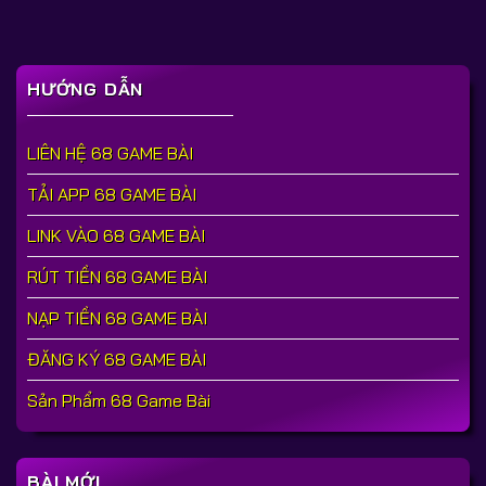
HƯỚNG DẪN
LIÊN HỆ 68 GAME BÀI
TẢI APP 68 GAME BÀI
LINK VÀO 68 GAME BÀI
RÚT TIỀN 68 GAME BÀI
NẠP TIỀN 68 GAME BÀI
ĐĂNG KÝ 68 GAME BÀI
Sản Phẩm 68 Game Bài
BÀI MỚI