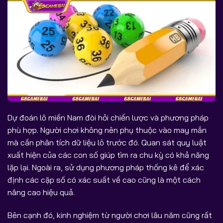
Dự đoán lô miền Nam đòi hỏi chiến lược và phương pháp
phù hợp. Người chơi không nên phụ thuộc vào may mắn
mà cần phân tích dữ liệu lô trước đó. Quan sát quy luật
xuất hiện của các con số giúp tìm ra chu kỳ có khả năng
lặp lại. Ngoài ra, sử dụng phương pháp thống kê để xác
định các cặp số có xác suất về cao cũng là một cách
nâng cao hiệu quả.
Bên cạnh đó, kinh nghiệm từ người chơi lâu năm cũng rất