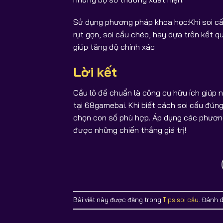
Sử dụng phương pháp khoa học:Khi soi cầ
rụt gọn, soi cầu chéo, hay dựa trên kết q
giúp tăng độ chính xác
Lời kết
Cầu lô đề chuẩn là công cụ hữu ích giúp n
tại 68gamebai. Khi biết cách soi cầu đúng
chọn con số phù hợp. Áp dụng các phương
được những chiến thắng giá trị!
Bài viết này được đăng trong
Tips soi cầu
. Đánh 