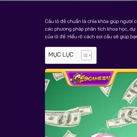
Cầu lô đề chuẩn là chìa khóa giúp người c
các phương pháp phân tích khoa học, dự 
của lô đề. Hiểu rõ cách soi cầu sẽ giúp b
MỤC LỤC