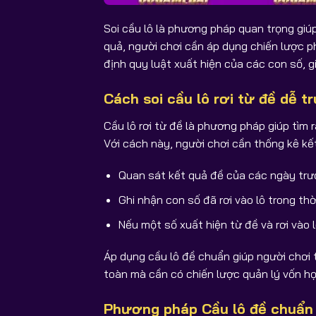
Soi cầu lô là phương pháp quan trọng giúp
quả, người chơi cần áp dụng chiến lược p
định quy luật xuất hiện của các con số, gi
Cách soi cầu lô rơi từ đề dễ t
Cầu lô rơi từ đề là phương pháp giúp tìm r
Với cách này, người chơi cần thống kê kế
Quan sát kết quả đề của các ngày trư
Ghi nhận con số đã rơi vào lô trong thờ
Nếu một số xuất hiện từ đề và rơi vào lô
Áp dụng cầu lô đề chuẩn giúp người chơi 
toàn mà cần có chiến lược quản lý vốn hợ
Phương pháp Cầu lô đề chuẩn 