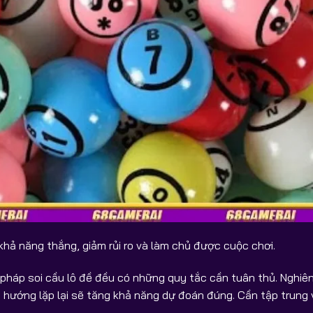
khả năng thắng, giảm rủi ro và làm chủ được cuộc chơi.
pháp soi cầu lô đề đều có những quy tắc cần tuân thủ. Nghiê
xu hướng lặp lại sẽ tăng khả năng dự đoán đúng. Cần tập trung