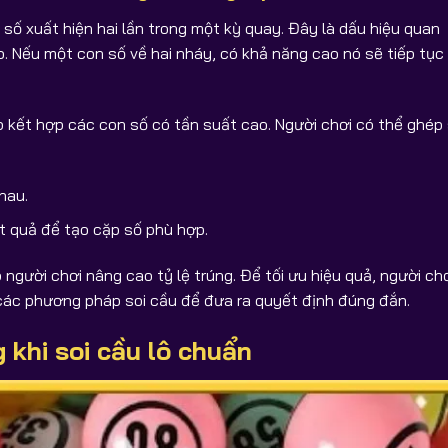
số xuất hiện hai lần trong một kỳ quay. Đây là dấu hiệu quan
. Nếu một con số về hai nháy, có khả năng cao nó sẽ tiếp tục
 kết hợp các con số có tần suất cao. Người chơi có thể ghép
hau.
t quả để tạo cặp số phù hợp.
 người chơi nâng cao tỷ lệ trúng. Để tối ưu hiệu quả, người ch
ác phương pháp soi cầu để đưa ra quyết định đúng đắn.
 khi soi cầu lô chuẩn