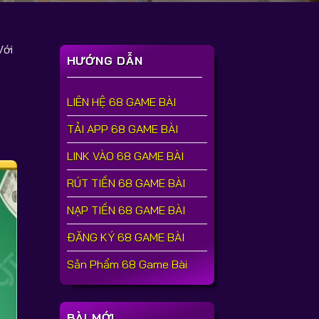
Với
HƯỚNG DẪN
LIÊN HỆ 68 GAME BÀI
TẢI APP 68 GAME BÀI
LINK VÀO 68 GAME BÀI
RÚT TIỀN 68 GAME BÀI
NẠP TIỀN 68 GAME BÀI
ĐĂNG KÝ 68 GAME BÀI
Sản Phẩm 68 Game Bài
BÀI MỚI