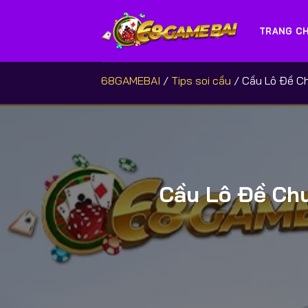
Bỏ
qua
TRANG C
nội
dung
68GAMEBAI
/
Tips soi cầu
/
Cầu Lô Đề C
Cầu Lô Đề Ch