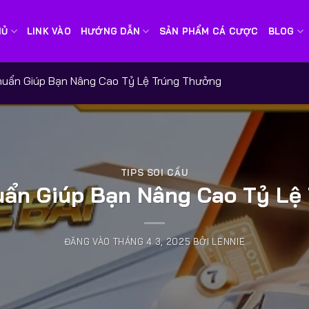
HỦ
LINK VÀO
HƯỚNG DẪN
SẢN PHẨM CÁ CƯỢC
BLOG
huẩn Giúp Bạn Nâng Cao Tỷ Lệ Trúng Thưởng
TIPS SOI CẦU
uẩn Giúp Bạn Nâng Cao Tỷ Lệ
ĐĂNG VÀO
THÁNG 4 3, 2025
BỞI
LENNIE