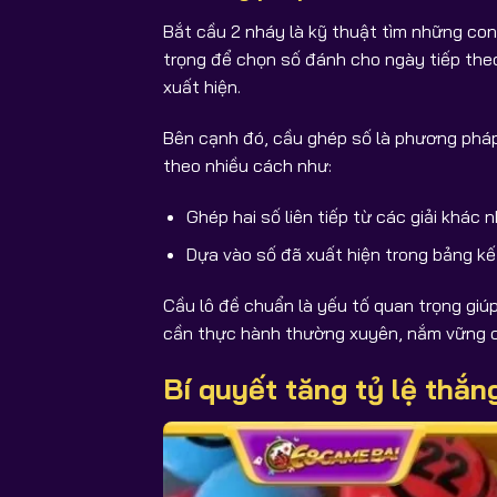
Bắt cầu 2 nháy là kỹ thuật tìm những con 
trọng để chọn số đánh cho ngày tiếp theo
xuất hiện.
Bên cạnh đó, cầu ghép số là phương pháp
theo nhiều cách như:
Ghép hai số liên tiếp từ các giải khác n
Dựa vào số đã xuất hiện trong bảng kế
Cầu lô đề chuẩn là yếu tố quan trọng giúp
cần thực hành thường xuyên, nắm vững c
Bí quyết tăng tỷ lệ thắng