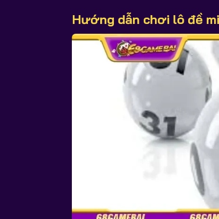
Hướng dẫn chơi lô đề mi