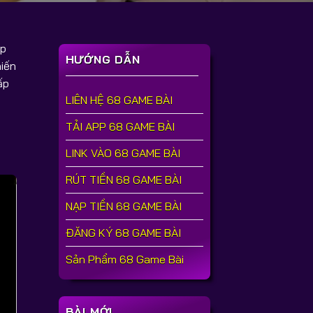
ập
HƯỚNG DẪN
hiến
ấp
LIÊN HỆ 68 GAME BÀI
TẢI APP 68 GAME BÀI
LINK VÀO 68 GAME BÀI
RÚT TIỀN 68 GAME BÀI
NẠP TIỀN 68 GAME BÀI
ĐĂNG KÝ 68 GAME BÀI
Sản Phẩm 68 Game Bài
BÀI MỚI