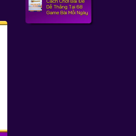
Cách Chơi Bài Để
Dễ Thắng Tại 68
Game Bài Mỗi Ngày