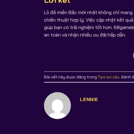
Lô đề miền Bắc mới nhất không chỉ mang đ
chiến thuật hợp lý. Việc cập nhật kết q
giúp bạn có trải nghiệm tốt hơn. 68gameba
an toàn và nhận nhiều ưu đãi hấp dẫn.
Bài viết này được đăng trong
Tips soi cầu
. Đánh 
LENNIE