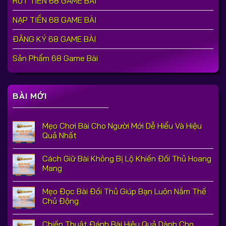
RÚT TIỀN 68 GAME BÀI
NẠP TIỀN 68 GAME BÀI
ĐĂNG KÝ 68 GAME BÀI
Sản Phẩm 68 Game Bài
BÀI MỚI
Mẹo Chơi Bài Cho Người Mới Dễ Hiểu Và Hiệu
Quả Nhất
Cách Giữ Bài Không Bị Lộ Khiến Đối Thủ Hoang
Mang
Mẹo Đọc Bài Đối Thủ Giúp Bạn Luôn Nắm Thế
Chủ Động
Chiến Thuật Đánh Bài Hiệu Quả Dành Cho