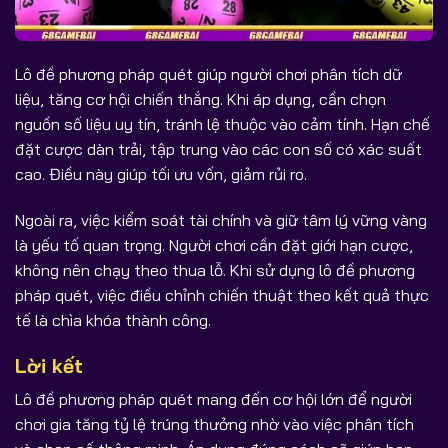
Lô đề phương pháp quét giúp người chơi phân tích dữ
liệu, tăng cơ hội chiến thắng. Khi áp dụng, cần chọn
nguồn số liệu uy tín, tránh lệ thuộc vào cảm tính. Hạn chế
đặt cược dàn trải, tập trung vào các con số có xác suất
cao. Điều này giúp tối ưu vốn, giảm rủi ro.
Ngoài ra, việc kiểm soát tài chính và giữ tâm lý vững vàng
là yếu tố quan trọng. Người chơi cần đặt giới hạn cược,
không nên chạy theo thua lỗ. Khi sử dụng lô đề phương
pháp quét, việc điều chỉnh chiến thuật theo kết quả thực
tế là chìa khóa thành công.
Lời kết
Lô đề phương pháp quét mang đến cơ hội lớn để người
chơi gia tăng tỷ lệ trúng thưởng nhờ vào việc phân tích