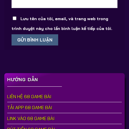
Lưu tên của tôi, email, và trang web trong
trình duyệt này cho lần bình luận kế tiếp của tôi.
HƯỚNG DẪN
LIÊN HỆ 68 GAME BÀI
TẢI APP 68 GAME BÀI
LINK VÀO 68 GAME BÀI