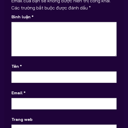
Email của bạn sẽ không được hiển thị công khai.
Các trường bắt buộc được đánh dấu
*
Bình luận
*
Tên
*
Email
*
Trang web