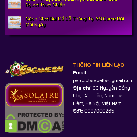
Người Thực Chiến
Cách Chơi Bài Để Dễ Thắng Tại 68 Game Bài
Mỗi Ngày
THÔNG TIN LIÊN LẠC
Email:
parcoclarabella@gmail.com
Địa chỉ:
93 Nguyễn Đổng
Chi, Cầu Diễn, Nam Từ
Liêm, Hà Nội, Việt Nam
Sđt:
0987000265