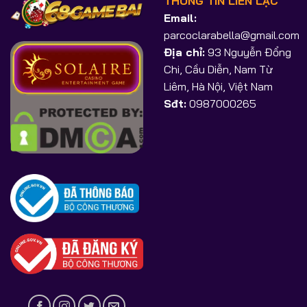
THÔNG TIN LIÊN LẠC
Email:
parcoclarabella@gmail.com
Địa chỉ:
93 Nguyễn Đổng
Chi, Cầu Diễn, Nam Từ
Liêm, Hà Nội, Việt Nam
Sđt:
0987000265