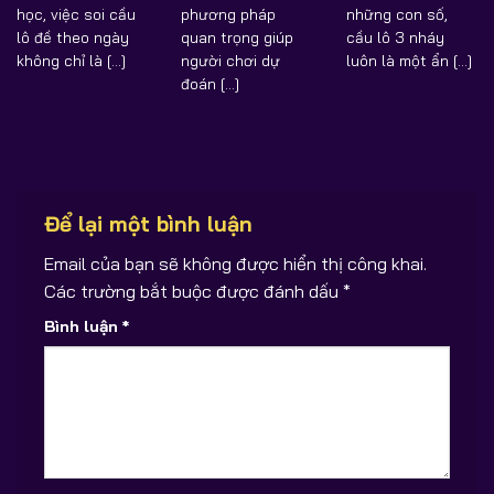
học, việc soi cầu
phương pháp
những con số,
lô đề theo ngày
quan trọng giúp
cầu lô 3 nháy
không chỉ là [...]
người chơi dự
luôn là một ẩn [...]
đoán [...]
Để lại một bình luận
Email của bạn sẽ không được hiển thị công khai.
Các trường bắt buộc được đánh dấu
*
Bình luận
*