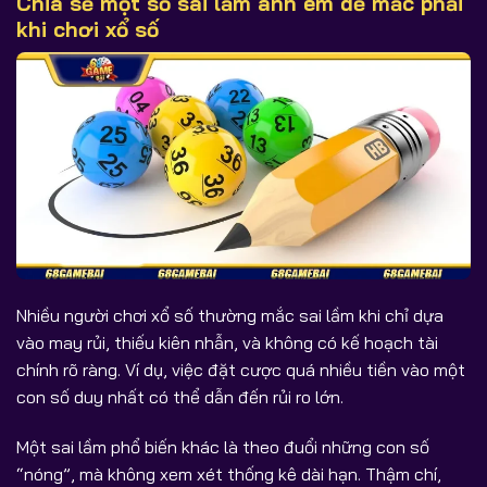
Chia sẻ một số sai lầm anh em dễ mắc phải
khi chơi xổ số
Nhiều người chơi xổ số thường mắc sai lầm khi chỉ dựa
vào may rủi, thiếu kiên nhẫn, và không có kế hoạch tài
chính rõ ràng. Ví dụ, việc đặt cược quá nhiều tiền vào một
con số duy nhất có thể dẫn đến rủi ro lớn.
Một sai lầm phổ biến khác là theo đuổi những con số
“nóng”, mà không xem xét thống kê dài hạn. Thậm chí,