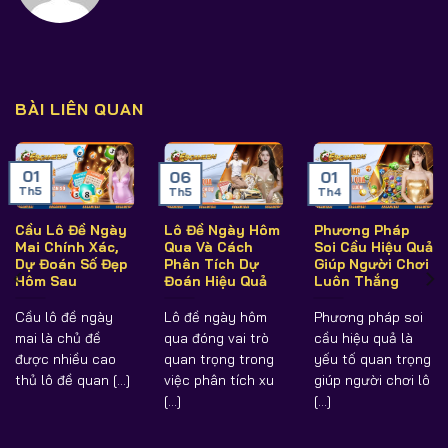
BÀI LIÊN QUAN
01
06
01
Th5
Th5
Th4
Cầu Lô Đề Ngày
Lô Đề Ngày Hôm
Phương Pháp
Mai Chính Xác,
Qua Và Cách
Soi Cầu Hiệu Quả
Dự Đoán Số Đẹp
Phân Tích Dự
Giúp Người Chơi
Hôm Sau
Đoán Hiệu Quả
Luôn Thắng
Cầu lô đề ngày
Lô đề ngày hôm
Phương pháp soi
mai là chủ đề
qua đóng vai trò
cầu hiệu quả là
được nhiều cao
quan trọng trong
yếu tố quan trọng
thủ lô đề quan [...]
việc phân tích xu
giúp người chơi lô
[...]
[...]