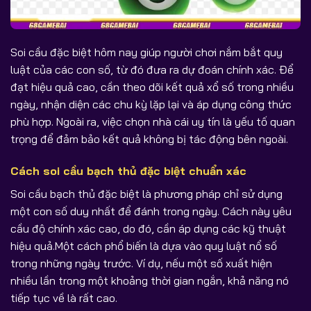
Soi cầu đặc biệt hôm nay giúp người chơi nắm bắt quy
luật của các con số, từ đó đưa ra dự đoán chính xác. Để
đạt hiệu quả cao, cần theo dõi kết quả xổ số trong nhiều
ngày, nhận diện các chu kỳ lặp lại và áp dụng công thức
phù hợp. Ngoài ra, việc chọn nhà cái uy tín là yếu tố quan
trọng để đảm bảo kết quả không bị tác động bên ngoài.
Cách soi cầu bạch thủ đặc biệt chuẩn xác
Soi cầu bạch thủ đặc biệt là phương pháp chỉ sử dụng
một con số duy nhất để đánh trong ngày. Cách này yêu
cầu độ chính xác cao, do đó, cần áp dụng các kỹ thuật
hiệu quả.Một cách phổ biến là dựa vào quy luật nổ số
trong những ngày trước. Ví dụ, nếu một số xuất hiện
nhiều lần trong một khoảng thời gian ngắn, khả năng nó
tiếp tục về là rất cao.