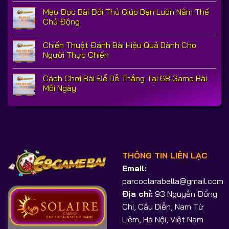
Mẹo Đọc Bài Đối Thủ Giúp Bạn Luôn Nắm Thế
Chủ Động
Chiến Thuật Đánh Bài Hiệu Quả Dành Cho
Người Thực Chiến
Cách Chơi Bài Để Dễ Thắng Tại 68 Game Bài
Mỗi Ngày
THÔNG TIN LIÊN LẠC
Email:
parcoclarabella@gmail.com
Địa chỉ:
93 Nguyễn Đổng
Chi, Cầu Diễn, Nam Từ
Liêm, Hà Nội, Việt Nam