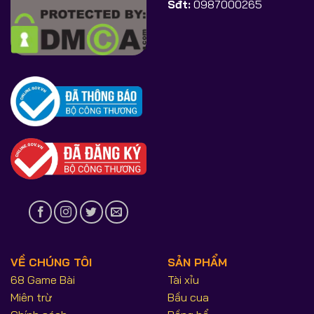
Sđt:
0987000265
VỀ CHÚNG TÔI
SẢN PHẨM
68 Game Bài
Tài xỉu
Miên trừ
Bầu cua