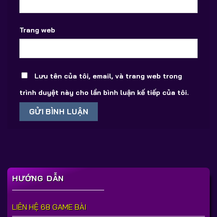
Trang web
Lưu tên của tôi, email, và trang web trong
trình duyệt này cho lần bình luận kế tiếp của tôi.
HƯỚNG DẪN
LIÊN HỆ 68 GAME BÀI