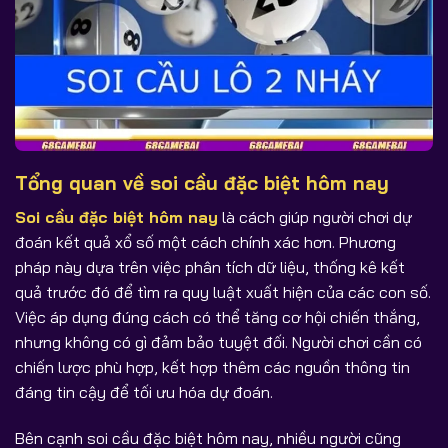
Tổng quan về soi cầu đặc biệt hôm nay
Soi cầu đặc biệt hôm nay
là cách giúp người chơi dự
đoán kết quả xổ số một cách chính xác hơn. Phương
pháp này dựa trên việc phân tích dữ liệu, thống kê kết
quả trước đó để tìm ra quy luật xuất hiện của các con số.
Việc áp dụng đúng cách có thể tăng cơ hội chiến thắng,
nhưng không có gì đảm bảo tuyệt đối. Người chơi cần có
chiến lược phù hợp, kết hợp thêm các nguồn thông tin
đáng tin cậy để tối ưu hóa dự đoán.
Bên cạnh soi cầu đặc biệt hôm nay, nhiều người cũng