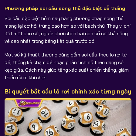
Phương pháp soi cầu song thủ đặc biệt dễ thắng
Soi cầu đặc biệt hôm nay bằng phương pháp song thủ
mang lại cơ hội trúng cao hơn so với bạch thủ. Thay vì chỉ
đặt một con số, người chơi chọn hai con số có khả năng
về cao nhất trong bảng kết quả trước đó.
Một số kỹ thuật thường dùng gồm soi cầu theo lô rơi từ
đề, thống kê chạm đề hoặc phân tích số theo dạng số
kẹp giữa. Cách này giúp tăng xác suất chiến thắng, giảm
thiểu rủi ro khi chơi.
Bí quyết bắt cầu lô rơi chính xác từng ngày