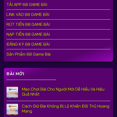
TẢI APP 68 GAME BÀI
LINK VÀO 68 GAME BÀI
RÚT TIỀN 68 GAME BÀI
NẠP TIỀN 68 GAME BÀI
ĐĂNG KÝ 68 GAME BÀI
Sản Phẩm 68 Game Bài
BÀI MỚI
Mẹo Chơi Bài Cho Người Mới Dễ Hiểu Và Hiệu
Quả Nhất
Cách Giữ Bài Không Bị Lộ Khiến Đối Thủ Hoang
Mang