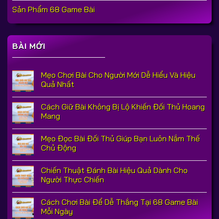
Sản Phẩm 68 Game Bài
BÀI MỚI
Mẹo Chơi Bài Cho Người Mới Dễ Hiểu Và Hiệu
Quả Nhất
Cách Giữ Bài Không Bị Lộ Khiến Đối Thủ Hoang
Mang
Mẹo Đọc Bài Đối Thủ Giúp Bạn Luôn Nắm Thế
Chủ Động
Chiến Thuật Đánh Bài Hiệu Quả Dành Cho
Người Thực Chiến
Cách Chơi Bài Để Dễ Thắng Tại 68 Game Bài
Mỗi Ngày