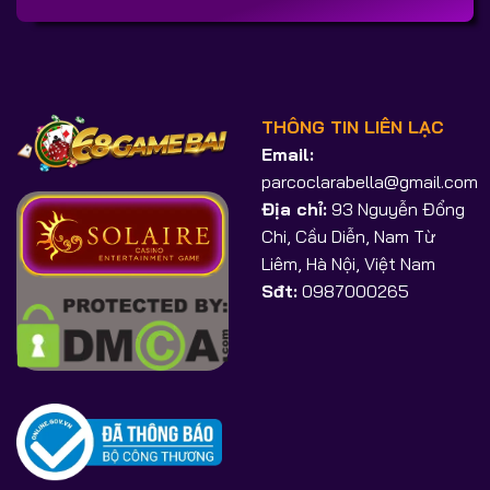
THÔNG TIN LIÊN LẠC
Email:
parcoclarabella@gmail.com
Địa chỉ:
93 Nguyễn Đổng
Chi, Cầu Diễn, Nam Từ
Liêm, Hà Nội, Việt Nam
Sđt:
0987000265