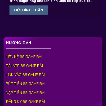
trình duyệt này cho lần bình luận kế tiếp của tôi.
HƯỚNG DẪN
LIÊN HỆ 68 GAME BÀI
TẢI APP 68 GAME BÀI
LINK VÀO 68 GAME BÀI
RÚT TIỀN 68 GAME BÀI
NẠP TIỀN 68 GAME BÀI
ĐĂNG KÝ 68 GAME BÀI