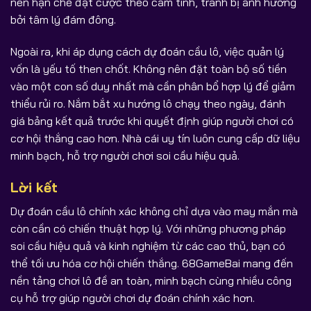
nên hạn chế đặt cược theo cảm tính, tránh bị ảnh hưởng
bởi tâm lý đám đông.
Ngoài ra, khi áp dụng cách dự đoán cầu lô, việc quản lý
vốn là yếu tố then chốt. Không nên đặt toàn bộ số tiền
vào một con số duy nhất mà cần phân bổ hợp lý để giảm
thiểu rủi ro. Nắm bắt xu hướng lô chạy theo ngày, đánh
giá bảng kết quả trước khi quyết định giúp người chơi có
cơ hội thắng cao hơn. Nhà cái uy tín luôn cung cấp dữ liệu
minh bạch, hỗ trợ người chơi soi cầu hiệu quả.
Lời kết
Dự đoán cầu lô chính xác không chỉ dựa vào may mắn mà
còn cần có chiến thuật hợp lý. Với những phương pháp
soi cầu hiệu quả và kinh nghiệm từ các cao thủ, bạn có
thể tối ưu hóa cơ hội chiến thắng. 68GameBai mang đến
nền tảng chơi lô đề an toàn, minh bạch cùng nhiều công
cụ hỗ trợ giúp người chơi dự đoán chính xác hơn.