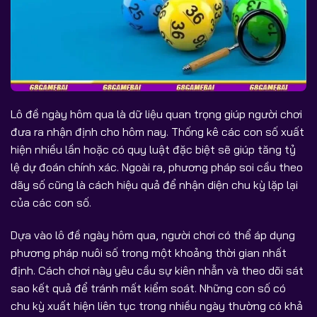
Lô đề ngày hôm qua là dữ liệu quan trọng giúp người chơi
đưa ra nhận định cho hôm nay. Thống kê các con số xuất
hiện nhiều lần hoặc có quy luật đặc biệt sẽ giúp tăng tỷ
lệ dự đoán chính xác. Ngoài ra, phương pháp soi cầu theo
dãy số cũng là cách hiệu quả để nhận diện chu kỳ lặp lại
của các con số.
Dựa vào lô đề ngày hôm qua, người chơi có thể áp dụng
phương pháp nuôi số trong một khoảng thời gian nhất
định. Cách chơi này yêu cầu sự kiên nhẫn và theo dõi sát
sao kết quả để tránh mất kiểm soát. Những con số có
chu kỳ xuất hiện liên tục trong nhiều ngày thường có khả