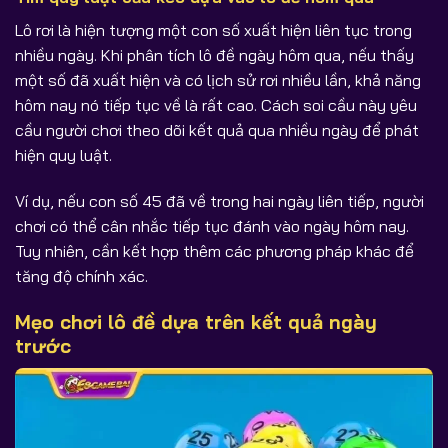
Lô rơi là hiện tượng một con số xuất hiện liên tục trong
nhiều ngày. Khi phân tích lô đề ngày hôm qua, nếu thấy
một số đã xuất hiện và có lịch sử rơi nhiều lần, khả năng
hôm nay nó tiếp tục về là rất cao. Cách soi cầu này yêu
cầu người chơi theo dõi kết quả qua nhiều ngày để phát
hiện quy luật.
Ví dụ, nếu con số 45 đã về trong hai ngày liên tiếp, người
chơi có thể cân nhắc tiếp tục đánh vào ngày hôm nay.
Tuy nhiên, cần kết hợp thêm các phương pháp khác để
tăng độ chính xác.
Mẹo chơi lô đề dựa trên kết quả ngày
trước