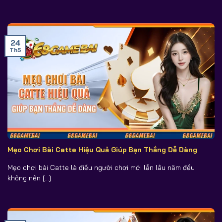
24
Th5
Mẹo Chơi Bài Catte Hiệu Quả Giúp Bạn Thắng Dễ Dàng
Mẹo chơi bài Catte là điều người chơi mới lẫn lâu năm đều
không nên [...]