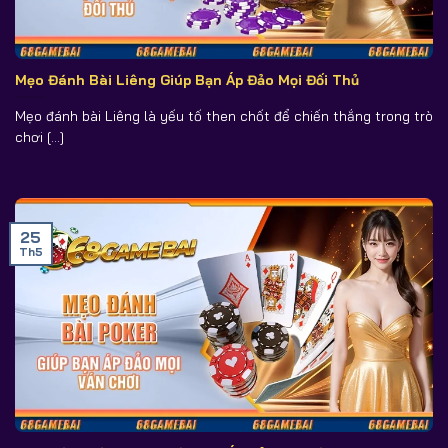
Mẹo Đánh Bài Liêng Giúp Bạn Áp Đảo Mọi Đối Thủ
Mẹo đánh bài Liêng là yếu tố then chốt để chiến thắng trong trò
chơi [...]
25
Th5