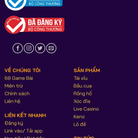
VỀ CHÚNG TÔI
SẢN PHẨM
68 Game Bài
Tài xỉu
Miên trừ
Bầu cua
Chính sách
Rồng hổ
Liên hệ
Xóc đĩa
Live Casino
LIÊN KẾT NHANH
Keno
Đăng ký
Lô đề
Link vào
/
Tải app