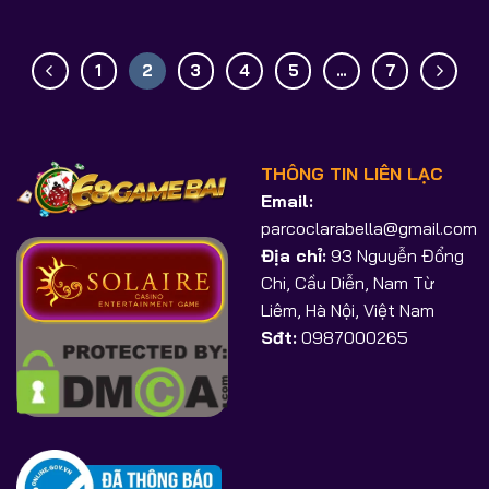
1
2
3
4
5
…
7
THÔNG TIN LIÊN LẠC
Email:
parcoclarabella@gmail.com
Địa chỉ:
93 Nguyễn Đổng
Chi, Cầu Diễn, Nam Từ
Liêm, Hà Nội, Việt Nam
Sđt:
0987000265