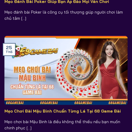
Mẹo Đánh Bài Poker Giúp Bạn Áp Đảo Mọi Ván Chơi
Mẹo đánh bài Poker là công cụ tối thượng giúp người chơi làm
chủ tâm [...]
25
Th5
Mẹo Chơi Bài Mậu Binh Chuẩn Từng Lá Tại 68 Game Bài
Mẹo chơi bài Mậu Binh là điều không thể thiếu nếu bạn muốn
chinh phục [...]