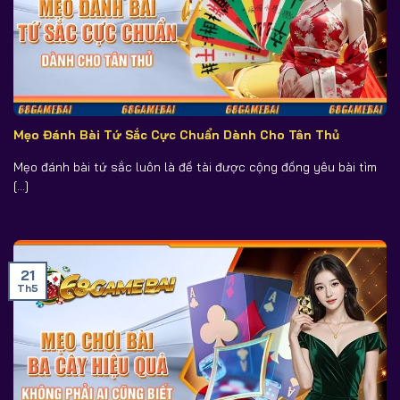
Mẹo Đánh Bài Tứ Sắc Cực Chuẩn Dành Cho Tân Thủ
Mẹo đánh bài tứ sắc luôn là đề tài được cộng đồng yêu bài tìm
[...]
21
Th5