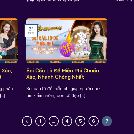
31
Th3
 Xác,
Soi Cầu Lô Đề Miễn Phí Chuẩn
ả
Xác, Nhanh Chóng Nhất
ng pháp
Soi cầu lô đề miễn phí giúp người chơi
..]
tìm kiếm những con số đẹp [...]
1
…
4
5
6
7