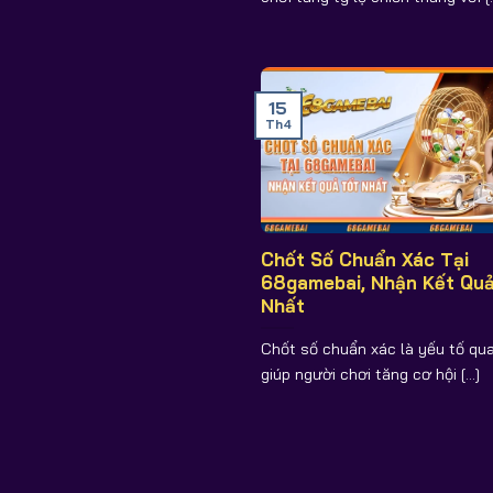
15
Th4
Chốt Số Chuẩn Xác Tại
68gamebai, Nhận Kết Qu
Nhất
Chốt số chuẩn xác là yếu tố qu
giúp người chơi tăng cơ hội [...]