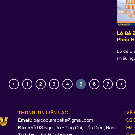
Lô Đề 
Pháp H
Lô đề 2 
nhiều ngư
1
2
3
4
5
6
7
THÔNG TIN LIÊN LẠC
VỀ 
Email:
parcoclarabella@gmail.com
68 
Địa chỉ:
93 Nguyễn Đổng Chi, Cầu Diễn, Nam
Miê