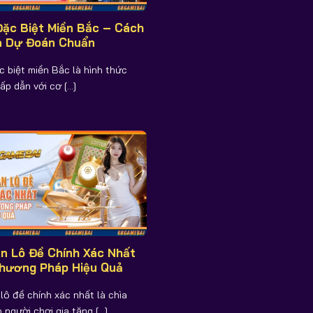
Đặc Biệt Miền Bắc – Cách
à Dự Đoán Chuẩn
c biệt miền Bắc là hình thức
ấp dẫn với cơ [...]
n Lô Đề Chính Xác Nhất
hương Pháp Hiệu Quả
lô đề chính xác nhất là chìa
 người chơi gia tăng [...]