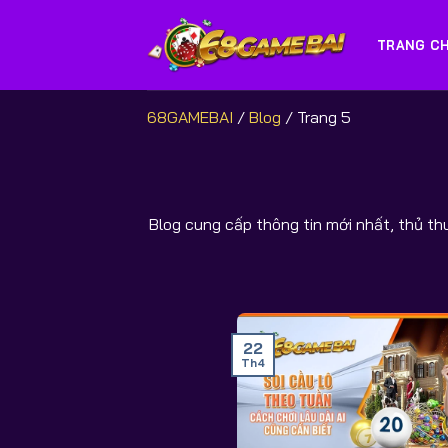
Bỏ
qua
TRANG C
nội
dung
68GAMEBAI
/
Blog
/
Trang 5
Blog cung cấp thông tin mới nhất, thủ th
22
Th4