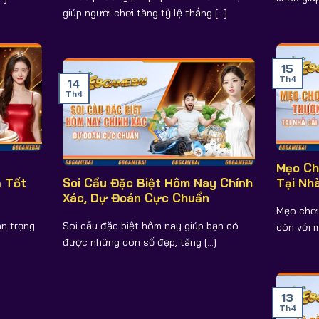
giúp người chơi tăng tỷ lệ thắng [...]
15
Th4
14
Th4
Mẹo Ch
ả Tốt
Soi Cầu Đặc Biệt Hôm Nay Chính
Tại Nh
Xác, Dự Đoán Cực Chuẩn
Mẹo chơi
an trọng
Soi cầu đặc biệt hôm nay giúp bạn có
còn với m
được những con số đẹp, tăng [...]
13
Th4