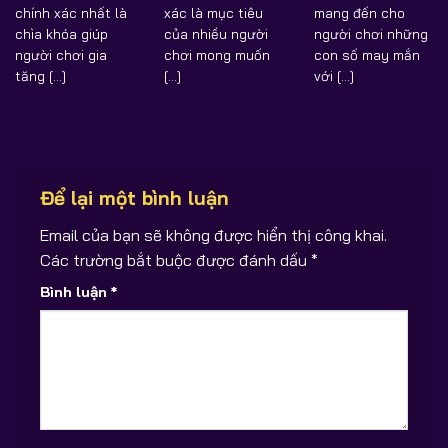
chính xác nhất là
xác là mục tiêu
mang đến cho
chìa khóa giúp
của nhiều người
người chơi những
người chơi gia
chơi mong muốn
con số may mắn
tăng [...]
[...]
với [...]
Để lại một bình luận
Email của bạn sẽ không được hiển thị công khai.
Các trường bắt buộc được đánh dấu
*
Bình luận
*