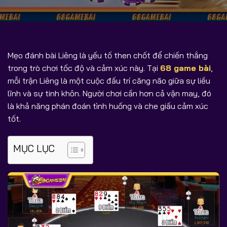
Mẹo đánh bài Liêng là yếu tố then chốt để chiến thắng
trong trò chơi tốc độ và cảm xúc này. Tại
68 game bài
,
mỗi trận Liêng là một cuộc đấu trí căng não giữa sự liều
lĩnh và sự tinh khôn. Người chơi cần hơn cả vận may, đó
là khả năng phán đoán tình huống và che giấu cảm xúc
tốt.
MỤC LỤC