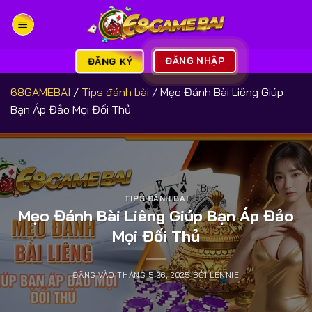
Bỏ
qua
nội
dung
ĐĂNG KÝ
ĐĂNG NHẬP
68GAMEBAI
/
Tips đánh bài
/
Mẹo Đánh Bài Liêng Giúp
Bạn Áp Đảo Mọi Đối Thủ
TIPS ĐÁNH BÀI
Mẹo Đánh Bài Liêng Giúp Bạn Áp Đảo
Mọi Đối Thủ
ĐĂNG VÀO
THÁNG 5 26, 2025
BỞI
LENNIE