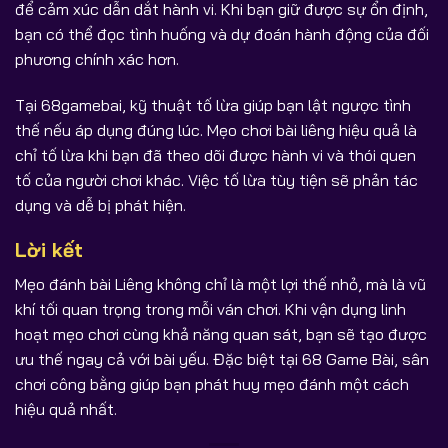
để cảm xúc dẫn dắt hành vi. Khi bạn giữ được sự ổn định,
bạn có thể đọc tình huống và dự đoán hành động của đối
phương chính xác hơn.
Tại 68gamebai, kỹ thuật tố lừa giúp bạn lật ngược tình
thế nếu áp dụng đúng lúc. Mẹo chơi bài liêng hiệu quả là
chỉ tố lừa khi bạn đã theo dõi được hành vi và thói quen
tố của người chơi khác. Việc tố lừa tùy tiện sẽ phản tác
dụng và dễ bị phát hiện.
Lời kết
Mẹo đánh bài Liêng không chỉ là một lợi thế nhỏ, mà là vũ
khí tối quan trọng trong mỗi ván chơi. Khi vận dụng linh
hoạt mẹo chơi cùng khả năng quan sát, bạn sẽ tạo được
ưu thế ngay cả với bài yếu. Đặc biệt tại 68 Game Bài, sân
chơi công bằng giúp bạn phát huy mẹo đánh một cách
hiệu quả nhất.