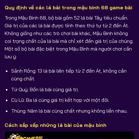
Quy định về các lá bài trong mậu binh 68 game bài
Trong Mậu Binh 68, bộ bài gồm 52 lá bài Tây tiêu chuẩn.
Giá trị của các lá bài được tính theo thứ tự từ 2 đến Át.
Không giống như các trò chơi bài khác, Mậu Binh không
coi trọng chất của lá bài mà chỉ xét đến giá trị của chúng.
Một số bộ bài đặc biệt trong Mậu Binh mà người chơi cần
lưu ý:
Sảnh Rồng
: 13 lá bài liên tiếp từ 2 đến Át, không cần
cùng chất.
Tứ Quý
: Bốn lá bài cùng giá trị.
Cù Lũ
: Ba lá cùng giá trị kết hợp với một đôi.
Thùng
: Năm lá bài cùng chất nhưng không liền nhau.
Cách sắp xếp những lá bài của mậu binh