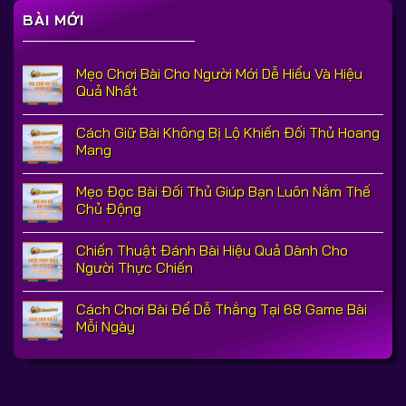
BÀI MỚI
Mẹo Chơi Bài Cho Người Mới Dễ Hiểu Và Hiệu
Quả Nhất
Cách Giữ Bài Không Bị Lộ Khiến Đối Thủ Hoang
Mang
Mẹo Đọc Bài Đối Thủ Giúp Bạn Luôn Nắm Thế
Chủ Động
Chiến Thuật Đánh Bài Hiệu Quả Dành Cho
Người Thực Chiến
Cách Chơi Bài Để Dễ Thắng Tại 68 Game Bài
Mỗi Ngày