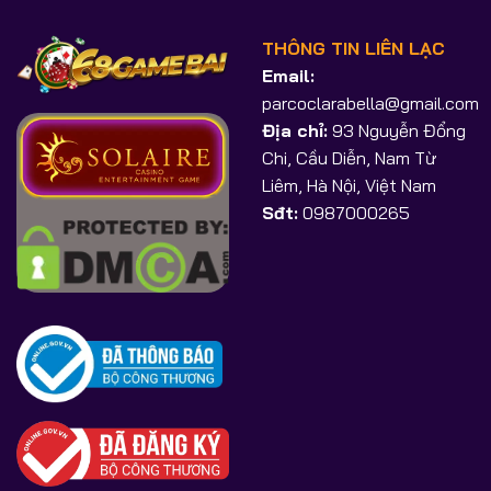
THÔNG TIN LIÊN LẠC
Email:
parcoclarabella@gmail.com
Địa chỉ:
93 Nguyễn Đổng
Chi, Cầu Diễn, Nam Từ
Liêm, Hà Nội, Việt Nam
Sđt:
0987000265