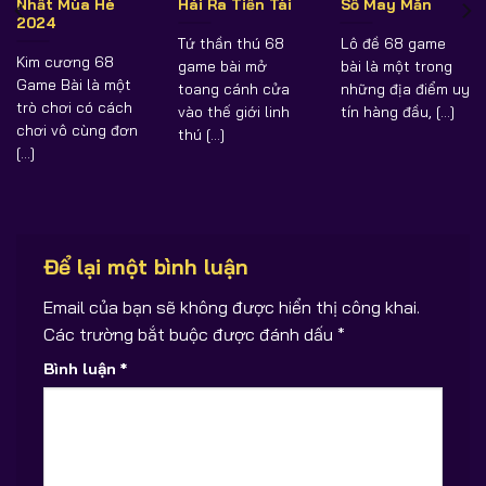
Nhất Mùa Hè
Hái Ra Tiền Tài
Số May Mắn
2024
Tứ thần thú 68
Lô đề 68 game
Kim cương 68
game bài mở
bài là một trong
Game Bài là một
toang cánh cửa
những địa điểm uy
trò chơi có cách
vào thế giới linh
tín hàng đầu, [...]
chơi vô cùng đơn
thú [...]
[...]
Để lại một bình luận
Email của bạn sẽ không được hiển thị công khai.
Các trường bắt buộc được đánh dấu
*
Bình luận
*