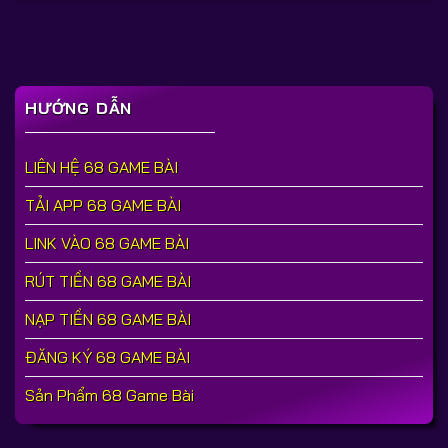
HƯỚNG DẪN
LIÊN HỆ 68 GAME BÀI
TẢI APP 68 GAME BÀI
LINK VÀO 68 GAME BÀI
RÚT TIỀN 68 GAME BÀI
NẠP TIỀN 68 GAME BÀI
ĐĂNG KÝ 68 GAME BÀI
Sản Phẩm 68 Game Bài