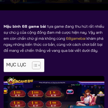
Mậu binh 68 game bài
tựa game đang thu hút rất nhiều
sự chú ý của cộng đồng đam mê cược hiện nay. Vậy anh
em còn chần chừ gì mà không cùng
68gamebai
khám phá
ngay những kiến thức cơ bản, cùng với cách chơi bất bại
để mang về chiến thắng vẻ vang qua bài viết dưới đây.
MỤC LỤC