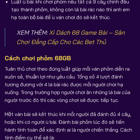
Luật ù bài: khi chơi phỏm nếu tất cả 9 cây chính đều
tạo thành phỏm, không còn lá bài rác nào thì anh em
hạ toàn bộ bài để ù ván chơi đó sẽ kết thúc.
XEM THÊM:
Xì Dách 68 Game Bài – Sân
Chơi Đẳng Cấp Cho Các Bet Thủ
Cách chơi phỏm 68GB
Tuân thủ chơi theo đúng luật giúp mỗi ván phỏm diễn ra
suôn sẻ, thuận lợi như yêu cầu. Tổng số 4 lượt đánh
tương đương với 4 lá bài rác được mỗi người chơi hạ
xuống. Trong trường hợp người chơi ăn những lá bài của
người trước đó thì các vòng chơi sẽ được tiếp tục.
Một ván bài sẽ kết thúc khi mỗi người đã đánh đủ 4 cây,
hoặc khi có người ù bài. Đánh bài phỏm lúc đó sẽ tiến
hành tính toán để xác định ai là người chiến thắng. Cách
tính điểm cụ thể sẽ là: