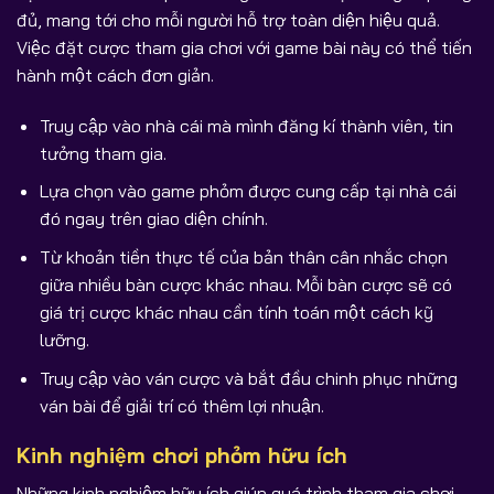
đủ, mang tới cho mỗi người hỗ trợ toàn diện hiệu quả.
Việc đặt cược tham gia chơi với game bài này có thể tiến
hành một cách đơn giản.
Truy cập vào nhà cái mà mình đăng kí thành viên, tin
tưởng tham gia.
Lựa chọn vào game phỏm được cung cấp tại nhà cái
đó ngay trên giao diện chính.
Từ khoản tiền thực tế của bản thân cân nhắc chọn
giữa nhiều bàn cược khác nhau. Mỗi bàn cược sẽ có
giá trị cược khác nhau cần tính toán một cách kỹ
lưỡng.
Truy cập vào ván cược và bắt đầu chinh phục những
ván bài để giải trí có thêm lợi nhuận.
Kinh nghiệm chơi phỏm hữu ích
Những kinh nghiệm hữu ích giúp quá trình tham gia chơi