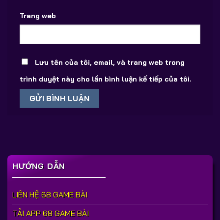
Trang web
Lưu tên của tôi, email, và trang web trong
trình duyệt này cho lần bình luận kế tiếp của tôi.
HƯỚNG DẪN
LIÊN HỆ 68 GAME BÀI
TẢI APP 68 GAME BÀI