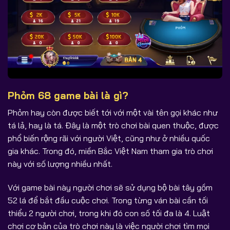
Phỏm 68 game bài là gì?
Phỏm hay còn được biết tới với một vài tên gọi khác như
tá lả, hay là tá. Đây là một trò chơi bài quen thuộc, được
phổ biến rộng rãi với người Việt, cũng như ở nhiều quốc
gia khác. Trong đó, miền Bắc Việt Nam tham gia trò chơi
này với số lượng nhiều nhất.
Với game bài này người chơi sẽ sử dụng bộ bài tây gồm
52 lá để bắt đầu cuộc chơi. Trong từng ván bài cần tối
thiểu 2 người chơi, trong khi đó con số tối đa là 4. Luật
chơi cơ bản của trò chơi này là việc người chơi tìm mọi