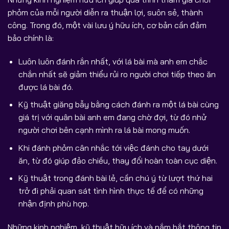
phỏm của mỗi người diễn ra thuận lợi, suôn sẻ, thành
công. Trong đó, một vài lưu ý hữu ích, cơ bản cần đảm
bảo chính là:
Luôn luôn đánh rắn nhất, với lá bài mà anh em chắc
chắn nhất sẽ giảm thiểu rủi ro người chơi tiếp theo ăn
được lá bài đó.
Kỹ thuật giăng bẫy bằng cách đánh ra một lá bài cùng
giá trị với quân bài anh em đang chờ đợi, từ đó nhử
người chơi bên cạnh mình ra lá bài mong muốn.
Khi đánh phỏm cân nhắc tới việc đánh cho tay dưới
ăn, từ đó giúp đảo chiều, thay đổi hoàn toàn cục diện.
Kỹ thuật trong đánh bài lẻ, cần chú ý từ lượt thứ hai
trở đi phải quan sát tình hình thực tế để có những
nhận định phù hợp.
Những kinh nghiệm, kỹ thuật hữu ích và nắm bắt thông tin