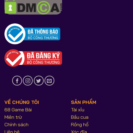
VỀ CHÚNG TÔI
SẢN PHẨM
68 Game Bài
Tài xỉu
Miên trừ
Bầu cua
Chính sách
Rồng hổ
Liên hệ
Xóc đĩa