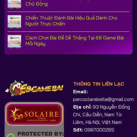
Chủ Động
Chiến Thuật Đánh Bài Hiệu Quả Dành Cho
Người Thực Chiến
Cách Chơi Bài Để Dễ Thắng Tại 68 Game Bài
Mỗi Ngày
THÔNG TIN LIÊN LẠC
Email:
parcoclarabella@gmail.com
Địa chỉ:
93 Nguyễn Đổng
Chi, Cầu Diễn, Nam Từ
Liêm, Hà Nội, Việt Nam
Sđt:
0987000265