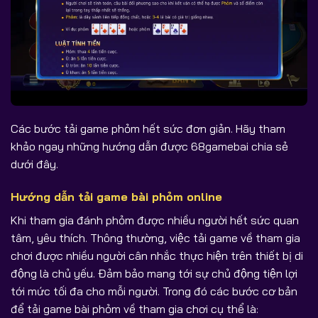
Các bước tải game phỏm hết sức đơn giản. Hãy tham
khảo ngay những hướng dẫn được
68gamebai
chia sẻ
dưới đây.
Hướng dẫn tải game bài phỏm online
Khi tham gia đánh phỏm được nhiều người hết sức quan
tâm, yêu thích. Thông thường, việc tải game về tham gia
chơi được nhiều người cân nhắc thực hiện trên thiết bị di
động là chủ yếu. Đảm bảo mang tới sự chủ động tiện lợi
tới mức tối đa cho mỗi người. Trong đó các bước cơ bản
để tải game bài phỏm về tham gia chơi cụ thể là: