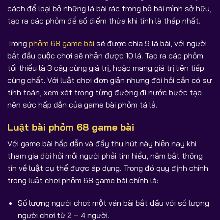
cách để loại bỏ những lá bài rác trong bộ bài mình sở hữu,
tạo ra các phỏm để số điểm thừa khi tính là thấp nhất.
Trong
phỏm 68 game bài
sẽ được chia 9 lá bài, với người
bắt đầu cuộc chơi sẽ nhận được 10 lá. Tạo ra các phỏm
tối thiểu là 3 cây cùng giá trị, hoặc mang giá trị liên tiếp
cùng chất. Với luật chơi đơn giản nhưng đòi hỏi cần có sự
tính toán, xem xét trong từng đường đi nước bước tạo
nên sức hấp dẫn của game bài phỏm tá lả.
Luật bài phỏm 68 game bài
Với game bài hấp dẫn và đầy thu hút này hiện nay khi
tham gia đòi hỏi mỗi người phải tìm hiểu, nắm bắt thông
tin về luật cụ thể được áp dụng. Trong đó quy định chính
trong luật chơi
phỏm 68 game bài
chính là:
Số lượng người chơi: một ván bài bắt đầu với số lượng
người chơi từ 2 – 4 người.