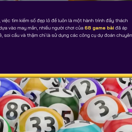
, việc tìm kiếm số đẹp lô đề luôn là một hành trình đầy thách
 dựa vào may mắn, nhiều người chơi của
68 game bài
đã áp
, soi cầu và thậm chí là sử dụng các công cụ dự đoán chuyê