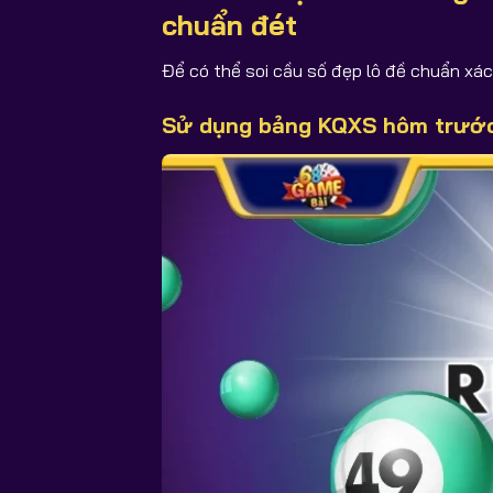
chuẩn đét
Để có thể soi cầu số đẹp lô đề chuẩn xá
Sử dụng bảng KQXS hôm trướ