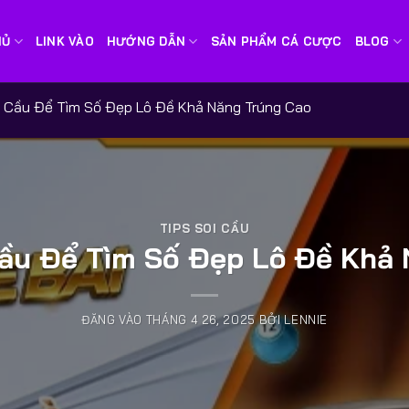
HỦ
LINK VÀO
HƯỚNG DẪN
SẢN PHẨM CÁ CƯỢC
BLOG
 Cầu Để Tìm Số Đẹp Lô Đề Khả Năng Trúng Cao
TIPS SOI CẦU
Cầu Để Tìm Số Đẹp Lô Đề Khả 
ĐĂNG VÀO
THÁNG 4 26, 2025
BỞI
LENNIE