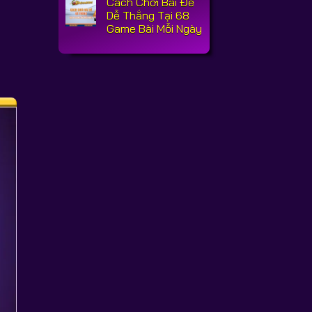
Cách Chơi Bài Để
Dễ Thắng Tại 68
Game Bài Mỗi Ngày