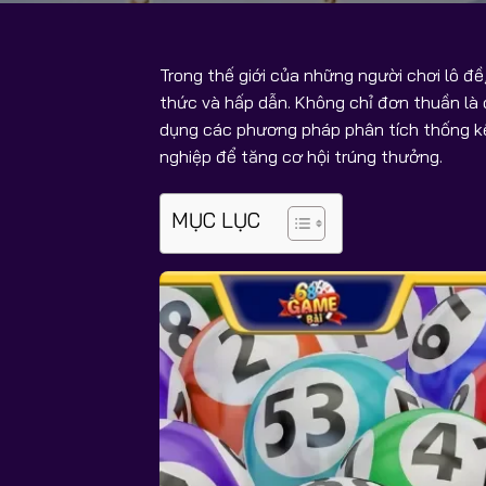
Trong thế giới của những người chơi lô đề
thức và hấp dẫn. Không chỉ đơn thuần là
dụng các phương pháp phân tích thống kê
nghiệp để tăng cơ hội trúng thưởng.
MỤC LỤC