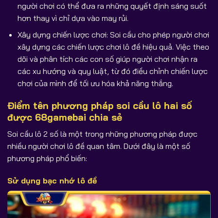
người chơi có thể đưa ra những quyết định sáng suốt
hơn thay vì chỉ dựa vào may rủi.
Xây dựng chiến lược chơi: Soi cầu cho phép người chơi
xây dựng các chiến lược chơi lô đề hiệu quả. Việc theo
dõi và phân tích các con số giúp người chơi nhận ra
các xu hướng và quy luật, từ đó điều chỉnh chiến lược
chơi của mình để tối ưu hóa khả năng thắng.
Điểm tên phương pháp soi cầu lô hai số
được 68gamebai chia sẻ
Soi cầu lô 2 số là một trong những phương pháp được
nhiều người chơi lô đề quan tâm. Dưới đây là một số
phương pháp phổ biến:
Sử dụng bạc nhớ lô đề