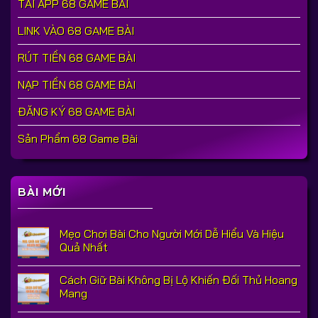
TẢI APP 68 GAME BÀI
LINK VÀO 68 GAME BÀI
RÚT TIỀN 68 GAME BÀI
NẠP TIỀN 68 GAME BÀI
ĐĂNG KÝ 68 GAME BÀI
Sản Phẩm 68 Game Bài
BÀI MỚI
Mẹo Chơi Bài Cho Người Mới Dễ Hiểu Và Hiệu
Quả Nhất
Cách Giữ Bài Không Bị Lộ Khiến Đối Thủ Hoang
Mang