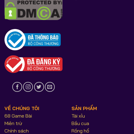
VỀ CHÚNG TÔI
SẢN PHẨM
68 Game Bài
Tài xỉu
Miên trừ
Bầu cua
Chính sách
Rồng hổ