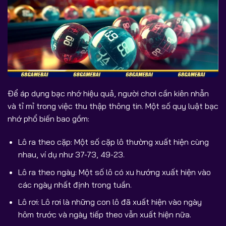
Để áp dụng bạc nhớ hiệu quả, người chơi cần kiên nhẫn
và tỉ mỉ trong việc thu thập thông tin. Một số quy luật bạc
nhớ phổ biến bao gồm:
Lô ra theo cặp: Một số cặp lô thường xuất hiện cùng
nhau, ví dụ như 37-73, 49-23.
Lô ra theo ngày: Một số lô có xu hướng xuất hiện vào
các ngày nhất định trong tuần.
Lô rơi: Lô rơi là những con lô đã xuất hiện vào ngày
hôm trước và ngày tiếp theo vẫn xuất hiện nữa.