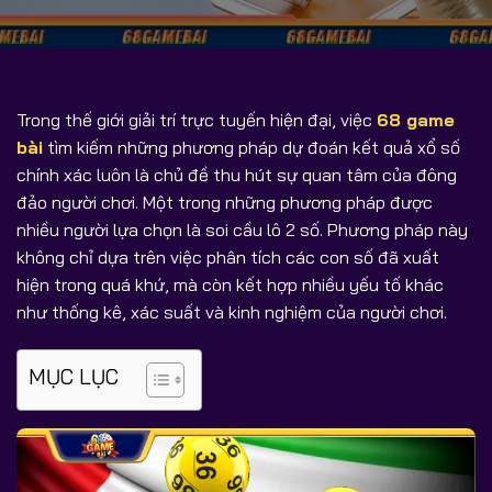
Trong thế giới giải trí trực tuyến hiện đại, việc
68 game
bài
tìm kiếm những phương pháp dự đoán kết quả xổ số
chính xác luôn là chủ đề thu hút sự quan tâm của đông
đảo người chơi. Một trong những phương pháp được
nhiều người lựa chọn là soi cầu lô 2 số. Phương pháp này
không chỉ dựa trên việc phân tích các con số đã xuất
hiện trong quá khứ, mà còn kết hợp nhiều yếu tố khác
như thống kê, xác suất và kinh nghiệm của người chơi.
MỤC LỤC