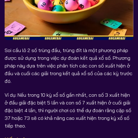
Soi cầu lô 2 số trùng đầu, trùng đít là một phương pháp
được sử dụng trong việc dự đoán kết quả xổ số. Phương
pháp này dựa trên việc phân tích các con số xuất hiện ở
đầu và cuối các giải trong kết quả xổ số của các kỳ trước
đó.
Ví dụ: Nếu trong 10 kỳ xổ số gần nhất, con số 3 xuất hiện
ở đầu giải đặc biệt 5 lần và con số 7 xuất hiện ở cuối giải
đặc biệt 4 lần, thì người chơi có thể dự đoán rằng cặp số
37 hoặc 73 sẽ có khả năng cao xuất hiện trong kỳ xổ số
tiếp theo.