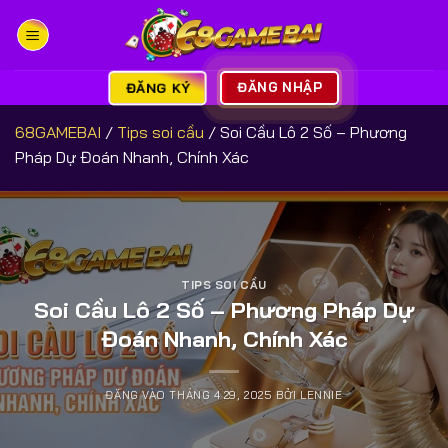
Bỏ
qua
nội
dung
ĐĂNG KÝ
ĐĂNG NHẬP
68GAMEBAI
/
Tips soi cầu
/
Soi Cầu Lô 2 Số – Phương
Pháp Dự Đoán Nhanh, Chính Xác
TIPS SOI CẦU
Soi Cầu Lô 2 Số – Phương Pháp Dự
Đoán Nhanh, Chính Xác
ĐĂNG VÀO
THÁNG 4 29, 2025
BỞI
LENNIE