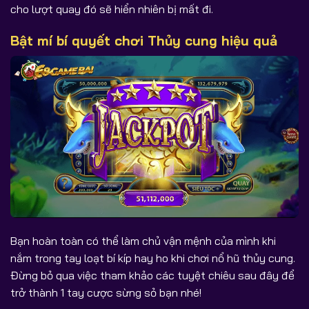
cho lượt quay đó sẽ hiển nhiên bị mất đi.
Bật mí bí quyết chơi Thủy cung hiệu quả
Bạn hoàn toàn có thể làm chủ vận mệnh của mình khi
nắm trong tay loạt bí kíp hay ho khi chơi nổ hũ thủy cung.
Đừng bỏ qua việc tham khảo các tuyệt chiêu sau đây để
trở thành 1 tay cược sừng sỏ bạn nhé!