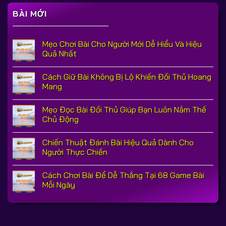
BÀI MỚI
Mẹo Chơi Bài Cho Người Mới Dễ Hiểu Và Hiệu
Quả Nhất
Cách Giữ Bài Không Bị Lộ Khiến Đối Thủ Hoang
Mang
Mẹo Đọc Bài Đối Thủ Giúp Bạn Luôn Nắm Thế
Chủ Động
Chiến Thuật Đánh Bài Hiệu Quả Dành Cho
Người Thực Chiến
Cách Chơi Bài Để Dễ Thắng Tại 68 Game Bài
Mỗi Ngày