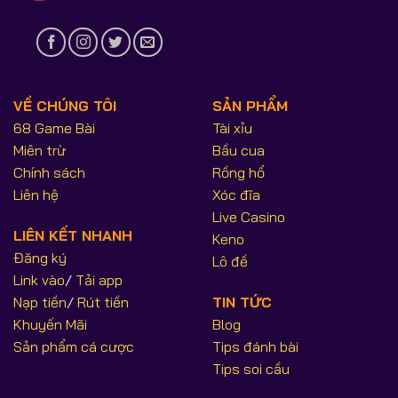
VỀ CHÚNG TÔI
SẢN PHẨM
68 Game Bài
Tài xỉu
Miên trừ
Bầu cua
Chính sách
Rồng hổ
Liên hệ
Xóc đĩa
Live Casino
LIÊN KẾT NHANH
Keno
Đăng ký
Lô đề
Link vào
/
Tải app
Nạp tiền
/
Rút tiền
TIN TỨC
Khuyến Mãi
Blog
Sản phẩm cá cược
Tips đánh bài
Tips soi cầu