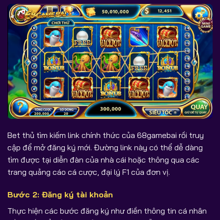
Bet thủ tìm kiếm link chính thức của 68gamebai rồi truy
cập để mở đăng ký mới. Đường link này có thể dễ dàng
tìm được tại diễn đàn của nhà cái hoặc thông qua các
trang quảng cáo cá cược, đại lý F1 của đơn vị.
Bước 2: Đăng ký tài khoản
Thực hiện các bước đăng ký như điền thông tin cá nhân