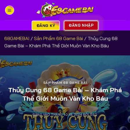
Bỏ
qua
nội
dung
ĐĂNG KÝ
ĐĂNG NHẬP
68GAMEBAI
/
Sản Phẩm 68 Game Bài
/
Thủy Cung 68
Game Bài – Khám Phá Thế Giới Muôn Vàn Kho Báu
SẢN PHẨM 68 GAME BÀI
Thủy Cung 68 Game Bài – Khám Phá
Thế Giới Muôn Vàn Kho Báu
ĐĂNG VÀO
THÁNG 10 19, 2024
BỞI
SEO