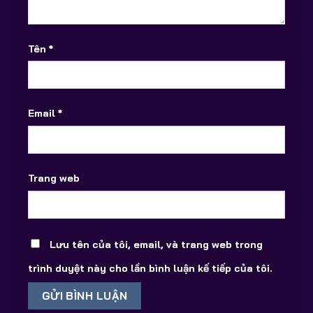
Tên
*
Email
*
Trang web
Lưu tên của tôi, email, và trang web trong
trình duyệt này cho lần bình luận kế tiếp của tôi.