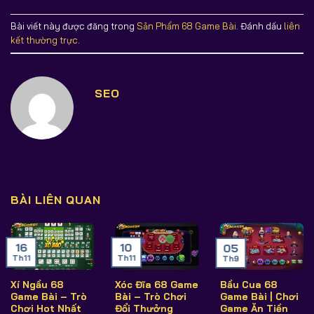
Bài viết này được đăng trong
Sản Phẩm 68 Game Bài
. Đánh dấu
liên
kết thường trực
.
SEO
BÀI LIÊN QUAN
16
10
05
Th11
Th11
Th9
Xí Ngầu 68
Xóc Đĩa 68 Game
Bầu Cua 68
Game Bài – Trò
Bài – Trò Chơi
Game Bài | Chơi
Chơi Hot Nhất
Đổi Thưởng
Game Ăn Tiền