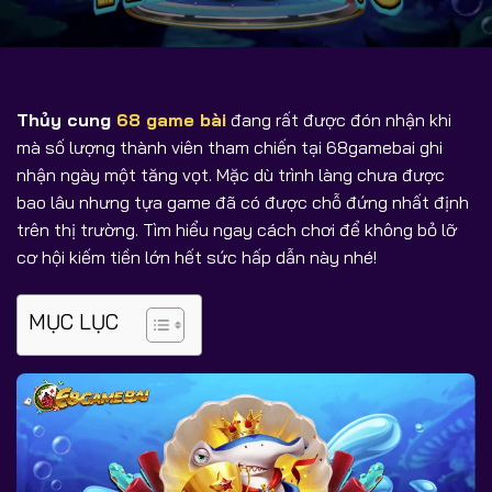
Thủy cung
68 game bài
đang rất được đón nhận khi
mà số lượng thành viên tham chiến tại
68gameba
i ghi
nhận ngày một tăng vọt. Mặc dù trình làng chưa được
bao lâu nhưng tựa game đã có được chỗ đứng nhất định
trên thị trường. Tìm hiểu ngay cách chơi để không bỏ lỡ
cơ hội kiếm tiền lớn hết sức hấp dẫn này nhé!
MỤC LỤC